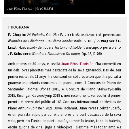
Juan Pérez Floristán | © YOEL LEVI
Diapositiva 2 de 2: Juan Pérez Floristán | © YOEL LEVI
PROGRAMA
F. Chopin
:
24 Preludis,
Op. 28 /
F. Liszt
: «Sposalizio» i «Il penseroso»
d'
Années de Pèlerinage. Deuxième Année: Italie
, S. 161 /
R. Wagner / F.
Liszt
: «Liebestod» de l'òpera
Tristan und Isolde
, transcripció per a piano
/
F. Schubert
:
Wanderer-Fantasie en Do major,
Op. 15, D 760
Amb menys de 30 anys, el sevillà
Juan Pérez Floristán
s'ha convertit en
un dels joves pianistes més destacats de la seva generació. Des del seu
primer recital als 11 anys, ha construït un sòlit repertori que l'ha portat a
guanyar importants concursos de piano, com el Concurs de Piano de
Santander Paloma O'Shea 2015, el Concurs de Piano Steinway-Berlin
2015, Kissinger Klavierolymp 2018 i, més recentment, va recollir el primer
premi i el premi del públic al 16è Concurs Internacional de Mestres de
Piano Arthur Rubinstein 2021. Jove i aclamat, Juan Pérez Floristán, però,
és un pianista atípic per qui el piano és una part destacada de la seva
vida, però no l'única. Inquiet i curiós, també fa teatre, toca la bateria,
escriu guions de cine, juga a videojocs i s'estima més tocar amb els