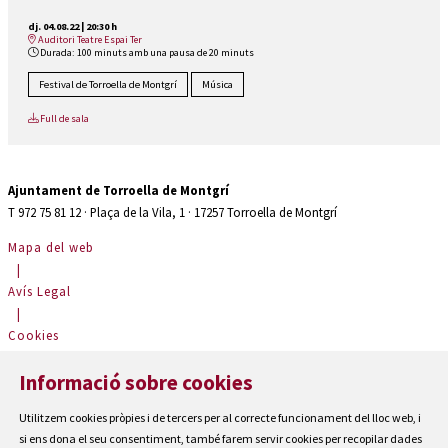
dj. 04.08.22
|
20:30 h
Auditori Teatre Espai Ter
Durada:
100 minuts amb una pausa de 20 minuts
Festival de Torroella de Montgrí
Música
Full de sala
Ajuntament de Torroella de Montgrí
T 972 75 81 12 · Plaça de la Vila, 1 · 17257 Torroella de Montgrí
Mapa del web
|
Avís Legal
|
Cookies
|
Informació sobre cookies
Contactar
|
Utilitzem cookies pròpies i de tercers per al correcte funcionament del lloc web, i
Accessibilitat
si ens dona el seu consentiment, també farem servir cookies per recopilar dades