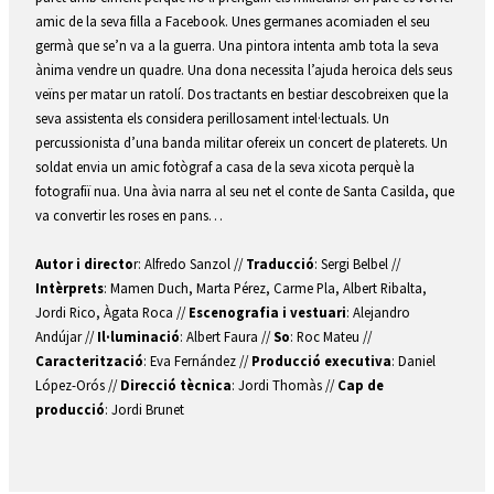
amic de la seva filla a Facebook. Unes germanes acomiaden el seu 
germà que se’n va a la guerra. Una pintora intenta amb tota la seva 
ànima vendre un quadre. Una dona necessita l’ajuda heroica dels seus 
veïns per matar un ratolí. Dos tractants en bestiar descobreixen que la 
seva assistenta els considera perillosament intel·lectuals. Un 
percussionista d’una banda militar ofereix un concert de platerets. Un 
soldat envia un amic fotògraf a casa de la seva xicota perquè la 
fotografiï nua. Una àvia narra al seu net el conte de Santa Casilda, que 
va convertir les roses en pans…
Autor i directo
r: Alfredo Sanzol // 
Traducció
: Sergi Belbel // 
Intèrprets
: Mamen Duch, Marta Pérez, Carme Pla, Albert Ribalta, 
Jordi Rico, Àgata Roca // 
Escenografia i vestuari
: Alejandro 
Andújar // 
Il·luminació
: Albert Faura // 
So
: Roc Mateu // 
Caracterització
: Eva Fernández // 
Producció executiva
: Daniel 
López-Orós //
 Direcció tècnica
: Jordi Thomàs // 
Cap de 
producció
: Jordi Brunet