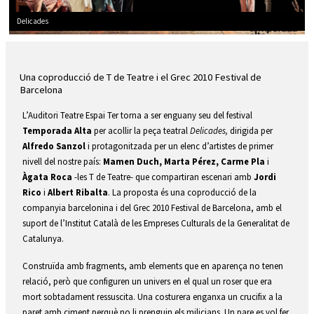
Delicades
Diapositiva 2 de 2: Delicades
Una coproducció de T de Teatre i el Grec 2010 Festival de 
Barcelona
L’Auditori Teatre Espai Ter torna a ser enguany seu del festival 
Temporada Alta
 per acollir la peça teatral 
Delicades, 
dirigida per 
Alfredo Sanzol 
i protagonitzada per un elenc d’artistes de primer 
nivell del nostre país: 
Mamen Duch, Marta Pérez, Carme Pla 
i
Àgata Roca
 -les T de Teatre- que compartiran escenari amb 
Jordi 
Rico 
i
 Albert Ribalta
. La proposta és una coproducció de la 
companyia barcelonina i del Grec 2010 Festival de Barcelona, amb el 
suport de l’Institut Català de les Empreses Culturals de la Generalitat de 
Catalunya.
Construïda amb fragments, amb elements que en aparença no tenen 
relació, però que configuren un univers en el qual un roser que era 
mort sobtadament ressuscita. Una costurera enganxa un crucifix a la 
paret amb ciment perquè no li prenguin els milicians. Un pare es vol fer 