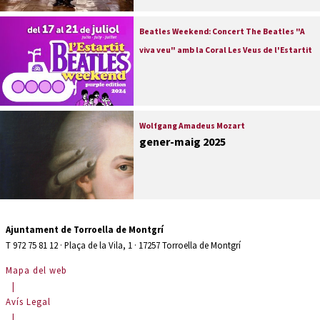
Beatles Weekend: Concert The Beatles "A
viva veu" amb la Coral Les Veus de l'Estartit
Wolfgang Amadeus Mozart
gener-maig 2025
Ajuntament de Torroella de Montgrí
T 972 75 81 12 · Plaça de la Vila, 1 · 17257 Torroella de Montgrí
Mapa del web
|
Avís Legal
|