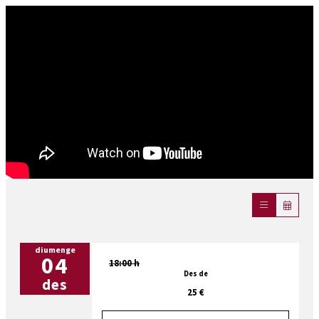
diumenge
04
18:00 h
Des de
des
25 €