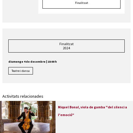
Finalitzat
Finalitzat
2024
diumenge 4 de desembre
|
18:00 h
Teatre i dansa
Activitats relacionades
Miquel Bonal, viola de gamba "del silenci a
l'emoció"