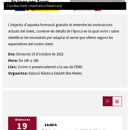
Curs Nou client i importància fidelització
Diapositiva 1 de 1
L’objectiu d’aquesta formació gratuïta és entendre les motivacions
actuals del client, conèixer els detalls de l’època en la qual vivim i saber
identificar les necessitats per adaptar el servei que oferim segons les
expectatives del nostre client.
Dia:
Dimecres 19 d’octubre de 2022
Hora:
De 14h a 16h
Lloc:
Zoom o presencialemnt a la seu de l'EMD
Organitza:
Estació Nàutica Estartit Illes Medes
dimecres
19
14:00 h