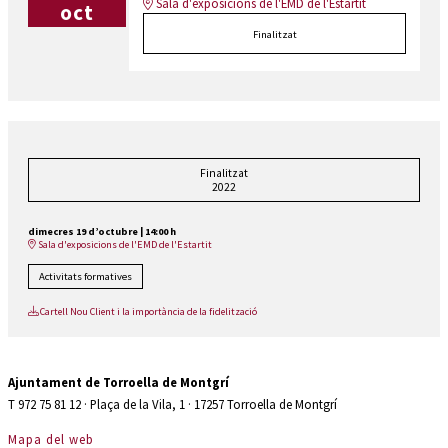
Sala d'exposicions de l'EMD de l'Estartit
oct
Finalitzat
Finalitzat
2022
dimecres 19 d’octubre
|
14:00 h
Sala d'exposicions de l'EMD de l'Estartit
Activitats formatives
Cartell Nou Client i la importància de la fidelització
Ajuntament de Torroella de Montgrí
T 972 75 81 12 · Plaça de la Vila, 1 · 17257 Torroella de Montgrí
Mapa del web