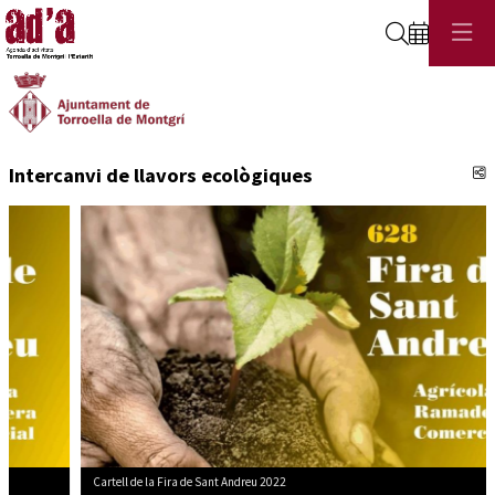
Cerca
C
Intercanvi de llavors ecològiques
Cartell de la Fira de Sant Andreu 2022