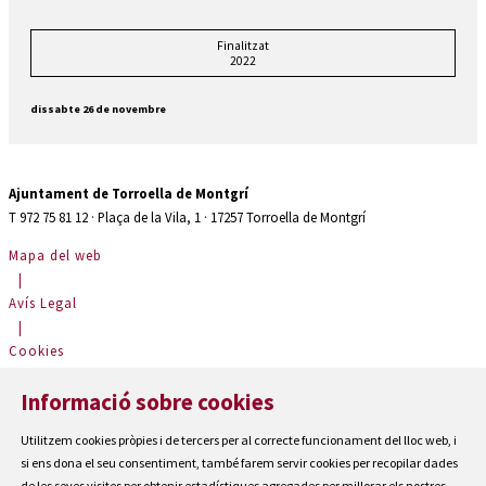
Finalitzat
2022
dissabte 26 de novembre
Ajuntament de Torroella de Montgrí
T 972 75 81 12 · Plaça de la Vila, 1 · 17257 Torroella de Montgrí
Mapa del web
|
Avís Legal
|
Cookies
|
Informació sobre cookies
Contactar
|
Utilitzem cookies pròpies i de tercers per al correcte funcionament del lloc web, i
Accessibilitat
si ens dona el seu consentiment, també farem servir cookies per recopilar dades
de les seves visites per obtenir estadístiques agregades per millorar els nostres