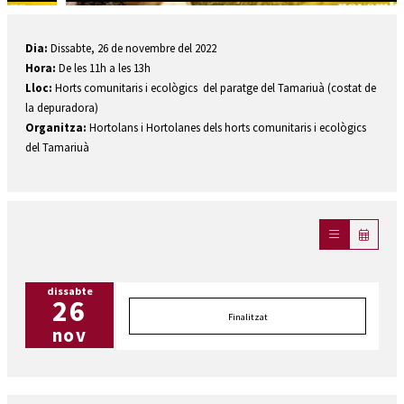
Diapositiva 1 de 2: Intercanvi de llavors ecològiques. Fira de Sant Andreu 2022
Dia:
Dissabte, 26 de novembre del 2022
Hora:
De les 11h a les 13h
Lloc:
Horts comunitaris i ecològics del paratge del Tamariuà (costat de
la depuradora)
Organitza:
Hortolans i Hortolanes dels horts comunitaris i ecològics
del Tamariuà
dissabte
26
Finalitzat
nov