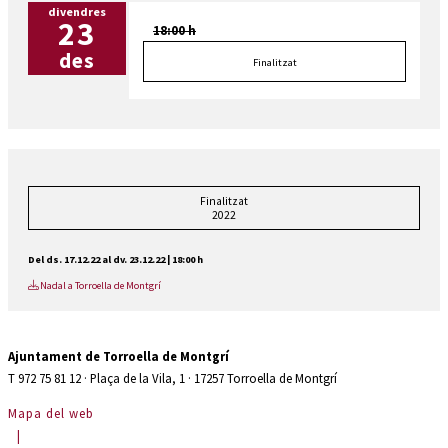
divendres
23
18:00 h
des
Finalitzat
Finalitzat
2022
Del ds. 17.12.22
al dv. 23.12.22
|
18:00 h
Nadal a Torroella de Montgrí
Ajuntament de Torroella de Montgrí
T 972 75 81 12 · Plaça de la Vila, 1 · 17257 Torroella de Montgrí
Mapa del web
|