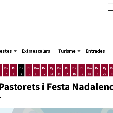
festes
Extraescolars
Turisme
Entrades
Dv
Ds
Dg
Dl
Dm
Dc
Dj
Dv
Ds
Dg
Dl
Dm
Dc
Dj
D
7
8
9
10
11
12
13
14
15
16
17
18
19
20
2
'agost
es 5 d'agost
ijous 6 d'agost
Divendres 7 d'agost
Dissabte 8 d'agost
Diumenge 9 d'agost
Dilluns 10 d'agost
Dimarts 11 d'agost
Dimecres 12 d'agost
Dijous 13 d'agost
Divendres 14 d'agost
Dissabte 15 d'agost
Diumenge 16 d'agost
Dilluns 17 d'agost
Dimarts 18 d'ago
Dimecres 19
Dijous
Pastorets i Festa Nadalenc
r