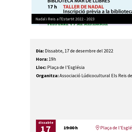
Nadal i Reis a l'Estartit 2022 - 2023
Diapositiva 1 de 2: Nadal i Reis a l'Estartit 2022 - 2
Dia:
Dissabte, 17 de desembre del 2022
Hora:
19h
Lloc:
Plaça de l'Església
Organitza:
Associació Lúdicocultural Els Reis de
dissabte
17
19:00 h
Plaça de l'Esglés