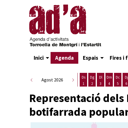
Inici
Agenda
Espais
Fires i 
Ds
Dg
Dl
Dm
Dc
Dj
Agost 2026
1
2
3
4
5
6
Dissabte 1 d'agost
Diumenge 2 d'agost
Dilluns 3 d'agost
Dimarts 4 d
Dimecr
D
Representació dels 
botifarrada popula