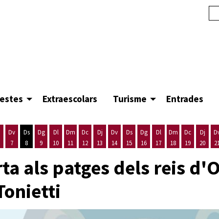
festes
Extraescolars
Turisme
Entrades
Dv
Ds
Dg
Dl
Dm
Dc
Dj
Dv
Ds
Dg
Dl
Dm
Dc
Dj
D
7
8
9
10
11
12
13
14
15
16
17
18
19
20
2
'agost
es 5 d'agost
ijous 6 d'agost
Divendres 7 d'agost
Dissabte 8 d'agost
Diumenge 9 d'agost
Dilluns 10 d'agost
Dimarts 11 d'agost
Dimecres 12 d'agost
Dijous 13 d'agost
Divendres 14 d'agost
Dissabte 15 d'agost
Diumenge 16 d'agost
Dilluns 17 d'agost
Dimarts 18 d'ago
Dimecres 19
Dijous
ta als patges dels reis d'O
Tonietti