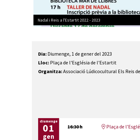
Nadal i Reis a l'Estartit 2022 - 2023
Diapositiva 1 de 2: Nadal i Reis a l'Estartit 2022 - 2
Dia:
Diumenge, 1 de gener del 2023
Lloc:
Plaça de l'Església de l'Estartit
Organitza:
Associació Lúdicocultural Els Reis de
diumenge
01
16:30 h
Plaça de l'Esglés
gen