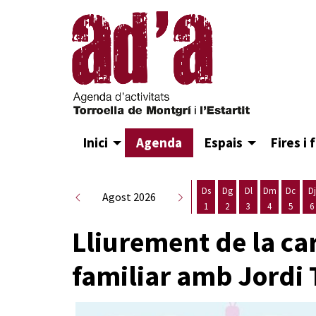
Inici
Agenda
Espais
Fires i 
Ds
Dg
Dl
Dm
Dc
Dj
Agost 2026
1
2
3
4
5
6
Dissabte 1 d'agost
Diumenge 2 d'agost
Dilluns 3 d'agost
Dimarts 4 d
Dimecr
D
Lliurement de la car
familiar amb Jordi 