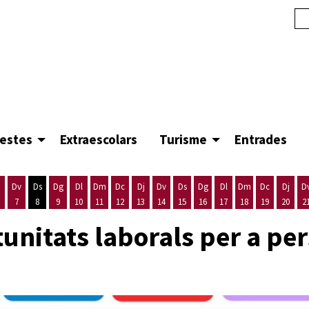
festes
Extraescolars
Turisme
Entrades
Dv
Ds
Dg
Dl
Dm
Dc
Dj
Dv
Ds
Dg
Dl
Dm
Dc
Dj
D
7
8
9
10
11
12
13
14
15
16
17
18
19
20
2
'agost
es 5 d'agost
ijous 6 d'agost
Divendres 7 d'agost
Dissabte 8 d'agost
Diumenge 9 d'agost
Dilluns 10 d'agost
Dimarts 11 d'agost
Dimecres 12 d'agost
Dijous 13 d'agost
Divendres 14 d'agost
Dissabte 15 d'agost
Diumenge 16 d'agost
Dilluns 17 d'agost
Dimarts 18 d'ago
Dimecres 19
Dijous
unitats laborals per a pe