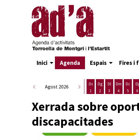
Inici
Agenda
Espais
Fires i 
Ds
Dg
Dl
Dm
Dc
Dj
Agost 2026
1
2
3
4
5
6
Dissabte 1 d'agost
Diumenge 2 d'agost
Dilluns 3 d'agost
Dimarts 4 d
Dimecr
D
Xerrada sobre oport
discapacitades