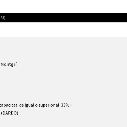
 23)
e Montgrí
apacitat de igual o superior al 33% i
ó (DARDO)