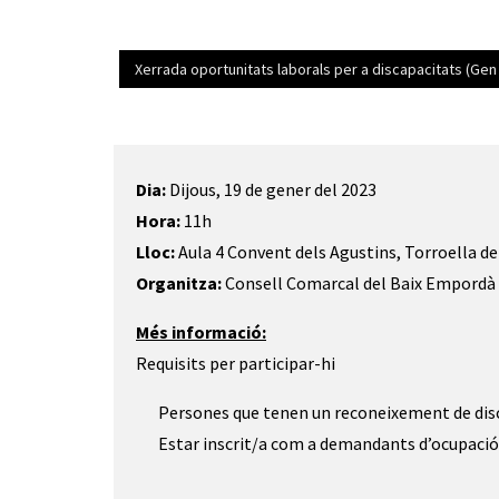
Xerrada oportunitats laborals per a discapacitats (Gen
Diapositiva 1 de 1
Dia:
Dijous, 19 de gener del 2023
Hora:
11h
Lloc:
Aula 4 Convent dels Agustins, Torroella d
Organitza:
Consell Comarcal del Baix Empordà
Més informació:
Requisits per participar-hi
Persones que tenen un reconeixement de disc
Estar inscrit/a com a demandants d’ocupaci