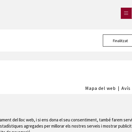
Finalitzat
Mapa del web
|
Avís
 de Montgrí
nament del lloc web, i si ens dona el seu consentiment, també farem servi
stadístiques agregades per millorar els nostres serveis i mostrar publicit