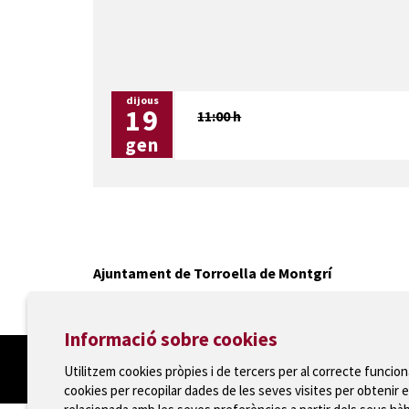
dijous
19
11:00 h
gen
Ajuntament de Torroella de Montgrí
T 972 75 81 12 · Plaça de la Vila, 1 · 17257 Torroella
Informació sobre cookies
Utilitzem cookies pròpies i de tercers per al correcte funcio
cookies per recopilar dades de les seves visites per obtenir e