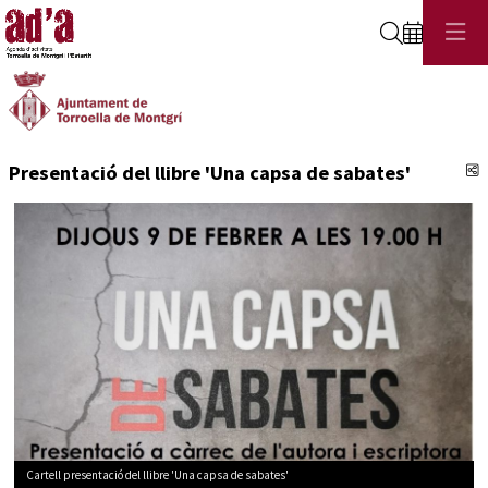
Cerca
C
Presentació del llibre 'Una capsa de sabates'
Cartell presentació del llibre 'Una capsa de sabates'