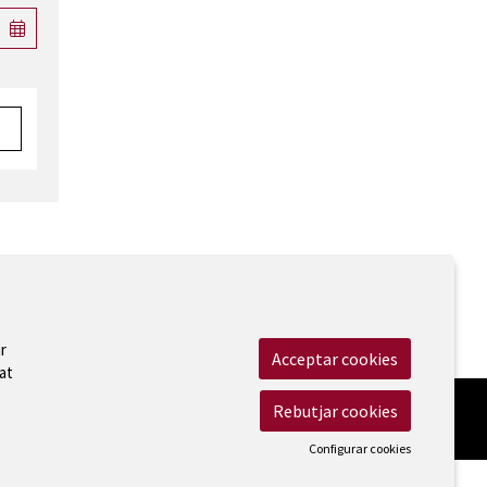
 Legal
|
Cookies
|
Contactar
|
Accessibilitat
r
Acceptar cookies
at
Rebutjar cookies
Configurar cookies