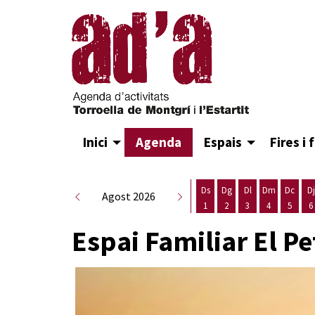
Inici
Agenda
Espais
Fires i 
Ds
Dg
Dl
Dm
Dc
Dj
Agost 2026
1
2
3
4
5
6
Dissabte 1 d'agost
Diumenge 2 d'agost
Dilluns 3 d'agost
Dimarts 4 d
Dimecr
D
Espai Familiar El Pe