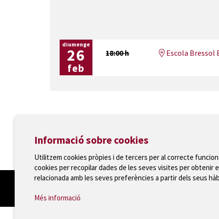
diumenge
26
18:00 h
Escola Bressol 
feb
Ajuntament de Torroella de Montgrí
Informació sobre cookies
T 972 75 81 12 · Plaça de la Vila, 1 · 17257 Torroella
Utilitzem cookies pròpies i de tercers per al correcte funcio
cookies per recopilar dades de les seves visites per obtenir e
relacionada amb les seves preferències a partir dels seus hà
Més informació