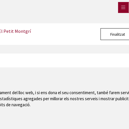
El Petit Montgrí
Finalitzat
Mapa del web
|
Avís
 de Montgrí
nament del lloc web, i si ens dona el seu consentiment, també farem servi
stadístiques agregades per millorar els nostres serveis i mostrar publicit
bits de navegació.