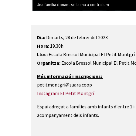
Una família donant-se la mà a contrallum
Diapositiva 1 de 1
Dia:
Dimarts, 28 de febrer del 2023
Hora:
19.30h
Lloc:
Escola Bressol Municipal El Petit Montgrí
Organitza:
Escola Bressol Municipal El Petit M
Més informació i inscripcions:
petitmontgri@suara.coop
Instagram El Petit Montgrí
Espai adreçat a famílies amb infants d'entre 1 i 
acompanyament dels infants.