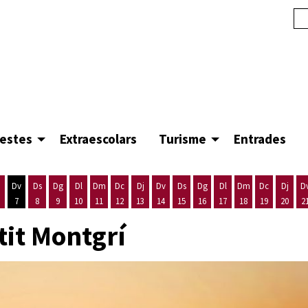
festes
Extraescolars
Turisme
Entrades
Dv
Ds
Dg
Dl
Dm
Dc
Dj
Dv
Ds
Dg
Dl
Dm
Dc
Dj
D
7
8
9
10
11
12
13
14
15
16
17
18
19
20
2
'agost
es 5 d'agost
ijous 6 d'agost
Divendres 7 d'agost
Dissabte 8 d'agost
Diumenge 9 d'agost
Dilluns 10 d'agost
Dimarts 11 d'agost
Dimecres 12 d'agost
Dijous 13 d'agost
Divendres 14 d'agost
Dissabte 15 d'agost
Diumenge 16 d'agost
Dilluns 17 d'agost
Dimarts 18 d'ago
Dimecres 19
Dijous
tit Montgrí