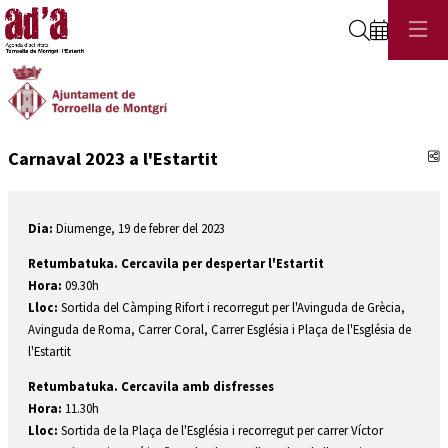
Cerca
C
Carnaval 2023 a l'Estartit
Dia:
Diumenge, 19 de febrer del 2023
Retumbatuka. Cercavila per despertar l'Estartit
Hora:
09.30h
Lloc:
Sortida del Càmping Rifort i recorregut per l'Avinguda de Grècia,
Avinguda de Roma, Carrer Coral, Carrer Església i Plaça de l'Església de
l'Estartit
Retumbatuka. Cercavila amb disfresses
Hora:
11.30h
Lloc:
Sortida de la Plaça de l'Església i recorregut per carrer Víctor