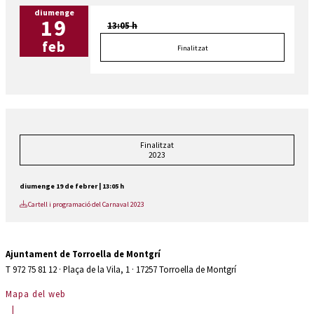
diumenge
19
13:05 h
feb
Finalitzat
Finalitzat
2023
diumenge 19 de febrer
|
13:05 h
Cartell i programació del Carnaval 2023
Ajuntament de Torroella de Montgrí
T 972 75 81 12 · Plaça de la Vila, 1 · 17257 Torroella de Montgrí
Mapa del web
|