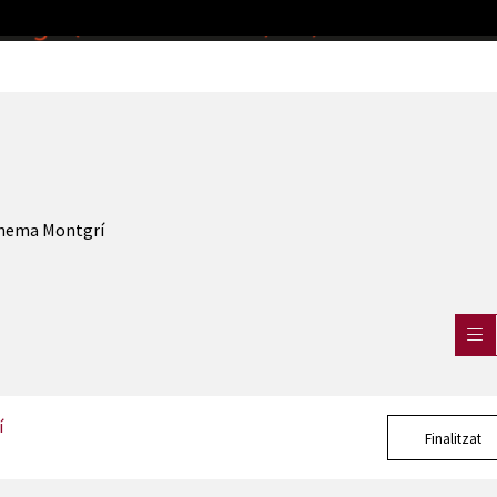
inema Montgrí
í
Finalitzat