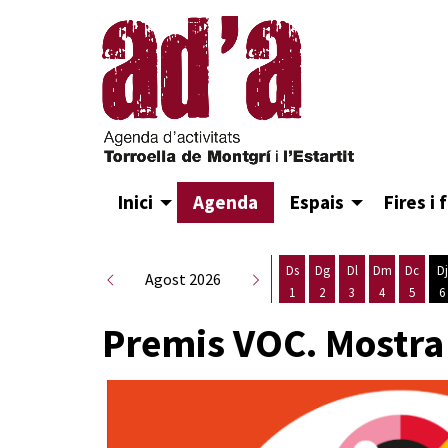
Inici
Agenda
Espais
Fires i 
Ds
Dg
Dl
Dm
Dc
Dj
Agost 2026
1
2
3
4
5
6
Dissabte 1 d'agost
Diumenge 2 d'agost
Dilluns 3 d'agost
Dimarts 4 d
Dimecr
D
Premis VOC. Mostra