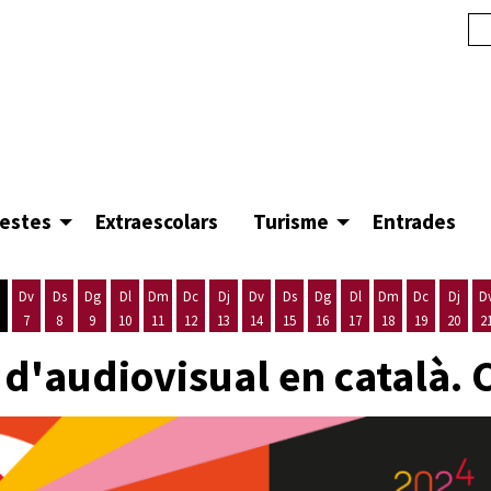
festes
Extraescolars
Turisme
Entrades
Dv
Ds
Dg
Dl
Dm
Dc
Dj
Dv
Ds
Dg
Dl
Dm
Dc
Dj
D
7
8
9
10
11
12
13
14
15
16
17
18
19
20
2
'agost
es 5 d'agost
ijous 6 d'agost
Divendres 7 d'agost
Dissabte 8 d'agost
Diumenge 9 d'agost
Dilluns 10 d'agost
Dimarts 11 d'agost
Dimecres 12 d'agost
Dijous 13 d'agost
Divendres 14 d'agost
Dissabte 15 d'agost
Diumenge 16 d'agost
Dilluns 17 d'agost
Dimarts 18 d'ago
Dimecres 19
Dijous
 d'audiovisual en català.