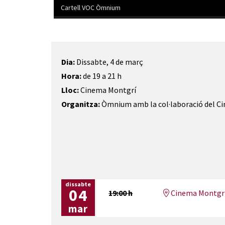
Cartell VOC Òmnium
Diapositiva 1 de 2: Cartell VOC Òmnium
Dia:
Dissabte, 4 de març
Hora:
de 19 a 21 h
Lloc:
Cinema Montgrí
Organitza:
Òmnium amb la col·laboració del C
dissabte
04
19:00 h
Cinema Montgr
mar