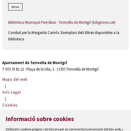
Altres
Biblioteca Municipal Pere Blasi - Torroella de Montgrí (bibgirona.cat)
Conduït per la Margarita Camós. Exemplars dels llibres disponibles a la
biblioteca.
Ajuntament de Torroella de Montgrí
T 972 75 81 12 · Plaça de la Vila, 1 · 17257 Torroella de Montgrí
Mapa del web
|
Avís Legal
|
Cookies
|
Informació sobre cookies
Contactar
|
Utilitzem cookies pròpies i de tercers per al correcte funcionament del lloc web, i
Accessibilitat