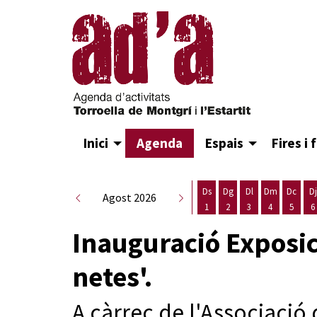
Inici
Agenda
Espais
Fires i 
Ds
Dg
Dl
Dm
Dc
Dj
Agost 2026
1
2
3
4
5
6
Dissabte 1 d'agost
Diumenge 2 d'agost
Dilluns 3 d'agost
Dimarts 4 d
Dimecr
D
Inauguració Exposic
netes'.
A càrrec de l'Associació 