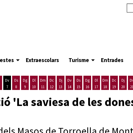
festes
Extraescolars
Turisme
Entrades
Dv
Ds
Dg
Dl
Dm
Dc
Dj
Dv
Ds
Dg
Dl
Dm
Dc
Dj
D
7
8
9
10
11
12
13
14
15
16
17
18
19
20
2
'agost
es 5 d'agost
ijous 6 d'agost
Divendres 7 d'agost
Dissabte 8 d'agost
Diumenge 9 d'agost
Dilluns 10 d'agost
Dimarts 11 d'agost
Dimecres 12 d'agost
Dijous 13 d'agost
Divendres 14 d'agost
Dissabte 15 d'agost
Diumenge 16 d'agost
Dilluns 17 d'agost
Dimarts 18 d'ago
Dimecres 19
Dijous
ió 'La saviesa de les done
dels Masos de Torroella de Montgr