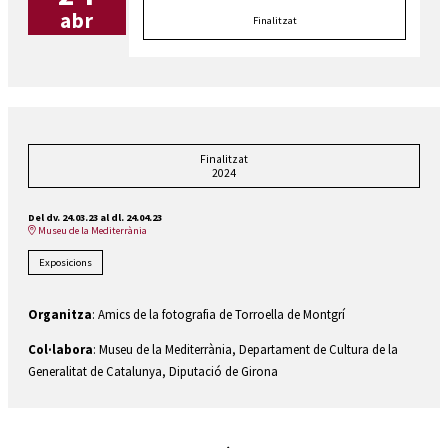
abr
Finalitzat
Finalitzat
2024
Del dv. 24.03.23
al dl. 24.04.23
Museu de la Mediterrània
Exposicions
Organitza
: Amics de la fotografia de Torroella de Montgrí
Col·labora
: Museu de la Mediterrània, Departament de Cultura de la
Generalitat de Catalunya, Diputació de Girona