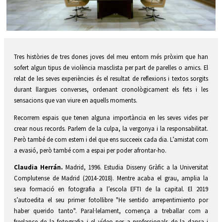
Diapositiva 2 de 2
Tres històries de tres dones joves del meu entorn més pròxim que han
sofert algun tipus de violència masclista per part de parelles o amics. El
relat de les seves experiències és el resultat de reflexions i textos sorgits
durant llargues converses, ordenant cronològicament els fets i les
sensacions que van viure en aquells moments.
Recorrem espais que tenen alguna importància en les seves vides per
crear nous records. Parlem de la culpa, la vergonya i la responsabilitat.
Però també de com estem i del que ens succeeix cada dia. L’amistat com
a evasió, però també com a espai per poder afrontar-ho.
Claudia Herrán.
Madrid, 1996. Estudia Disseny Gràfic a la Universitat
Complutense de Madrid (2014-2018). Mentre acaba el grau, amplia la
seva formació en fotografia a l’escola EFTI de la capital. El 2019
s’autoedita el seu primer fotollibre "He sentido arrepentimiento por
haber querido tanto". Paral·lelament, comença a treballar com a
freelance de la fotografia i el vídeo per a professionals de la dansa i