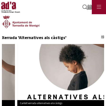
Cerca
C
Xerrada 'Alternatives als càstigs'
Cartell xerrada alternatives als càstigs