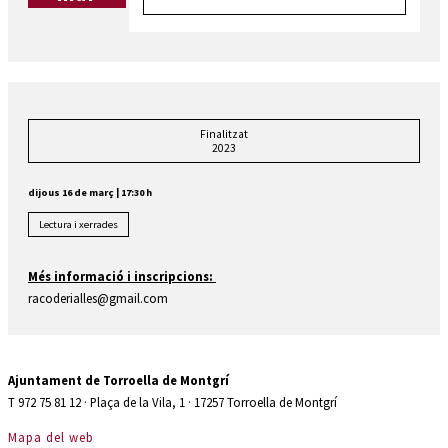
Finalitzat
2023
dijous 16 de març
|
17:30 h
Lectura i xerrades
Més informació i inscripcions:
racoderialles@gmail.com
Ajuntament de Torroella de Montgrí
T 972 75 81 12 · Plaça de la Vila, 1 · 17257 Torroella de Montgrí
Mapa del web