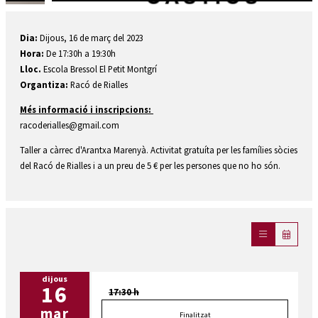
Diapositiva 1 de 2: Un nen enfadat i una mà de fons que amb el dit índex assenyala
Dia:
Dijous, 16 de març del 2023
Hora:
De 17:30h a 19:30h
Lloc.
Escola Bressol El Petit Montgrí
Organtiza:
Racó de Rialles
Més informació i inscripcions:
racoderialles@gmail.com
Taller a càrrec d'Arantxa Marenyà. Activitat gratuíta per les famílies sòcies
del Racó de Rialles i a un preu de 5 € per les persones que no ho són.
dijous
16
17:30 h
mar
Finalitzat