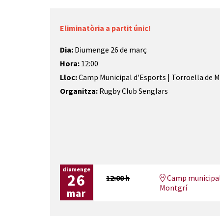
Eliminatòria a partit únic!
Dia:
Diumenge 26 de març
Hora:
12:00
Lloc:
Camp Municipal d'Esports | Torroella de 
Organitza:
Rugby Club Senglars
diumenge
26
12:00 h
Camp municipal 
Montgrí
mar