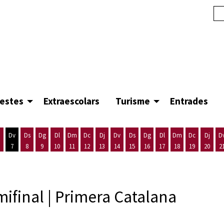
festes
Extraescolars
Turisme
Entrades
Dv
Ds
Dg
Dl
Dm
Dc
Dj
Dv
Ds
Dg
Dl
Dm
Dc
Dj
D
7
8
9
10
11
12
13
14
15
16
17
18
19
20
2
'agost
es 5 d'agost
ijous 6 d'agost
Divendres 7 d'agost
Dissabte 8 d'agost
Diumenge 9 d'agost
Dilluns 10 d'agost
Dimarts 11 d'agost
Dimecres 12 d'agost
Dijous 13 d'agost
Divendres 14 d'agost
Dissabte 15 d'agost
Diumenge 16 d'agost
Dilluns 17 d'agost
Dimarts 18 d'ago
Dimecres 19
Dijous
ifinal | Primera Catalana