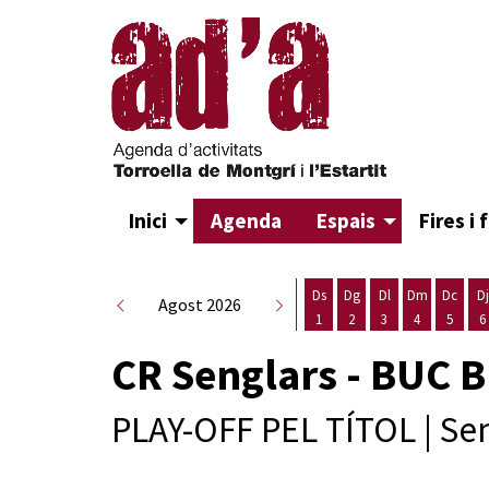
Inici
Agenda
Espais
Fires i 
Ds
Dg
Dl
Dm
Dc
Dj
Agost 2026
1
2
3
4
5
6
Dissabte 1 d'agost
Diumenge 2 d'agost
Dilluns 3 d'agost
Dimarts 4 d
Dimecr
D
CR Senglars - BUC B
PLAY-OFF PEL TÍTOL | Sem