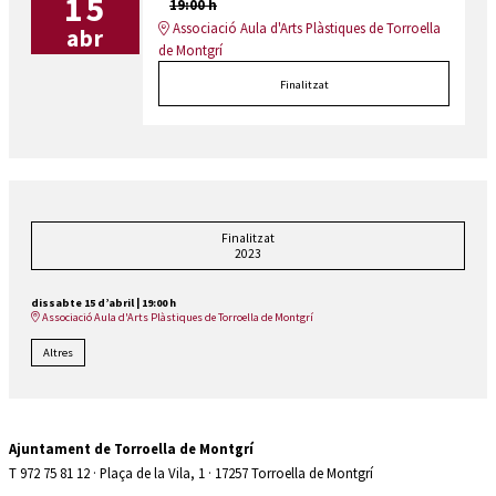
15
19:00 h
Associació Aula d'Arts Plàstiques de Torroella
abr
de Montgrí
Finalitzat
Finalitzat
2023
dissabte 15 d’abril
|
19:00 h
Associació Aula d'Arts Plàstiques de Torroella de Montgrí
Altres
Ajuntament de Torroella de Montgrí
T 972 75 81 12 · Plaça de la Vila, 1 · 17257 Torroella de Montgrí