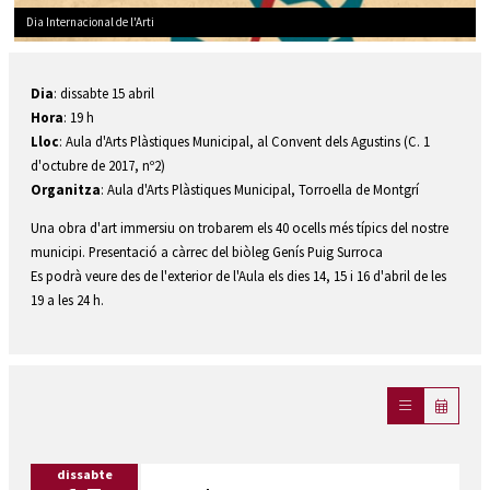
Dia Internacional de l'Arti
Diapositiva 1 de 1
Dia
: dissabte 15 abril
Hora
: 19 h
Lloc
: Aula d'Arts Plàstiques Municipal, al Convent dels Agustins (C. 1
d'octubre de 2017, nº2)
Organitza
: Aula d'Arts Plàstiques Municipal, Torroella de Montgrí
Una obra d'art immersiu on trobarem els 40 ocells més típics del nostre
municipi. Presentació a càrrec del biòleg Genís Puig Surroca
Es podrà veure des de l'exterior de l'Aula els dies 14, 15 i 16 d'abril de les
19 a les 24 h.
dissabte