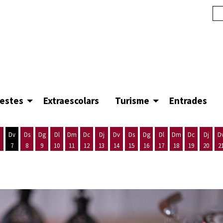
festes
Extraescolars
Turisme
Entrades
Dv
Ds
Dg
Dl
Dm
Dc
Dj
Dv
Ds
Dg
Dl
Dm
Dc
Dj
D
7
8
9
10
11
12
13
14
15
16
17
18
19
20
2
'agost
es 5 d'agost
ijous 6 d'agost
Divendres 7 d'agost
Dissabte 8 d'agost
Diumenge 9 d'agost
Dilluns 10 d'agost
Dimarts 11 d'agost
Dimecres 12 d'agost
Dijous 13 d'agost
Divendres 14 d'agost
Dissabte 15 d'agost
Diumenge 16 d'agost
Dilluns 17 d'agost
Dimarts 18 d'ago
Dimecres 19
Dijous