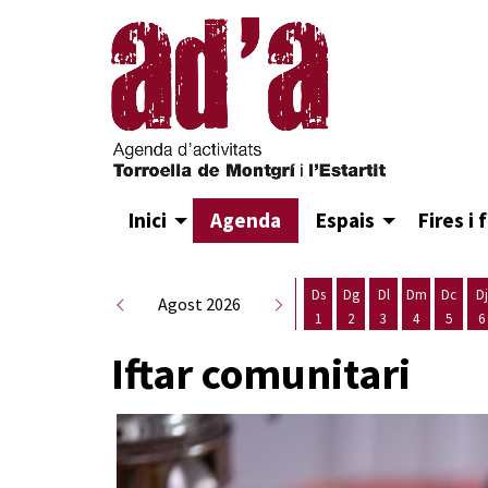
Inici
Agenda
Espais
Fires i 
Ds
Dg
Dl
Dm
Dc
Dj
Agost 2026
1
2
3
4
5
6
Dissabte 1 d'agost
Diumenge 2 d'agost
Dilluns 3 d'agost
Dimarts 4 d
Dimecr
D
Iftar comunitari