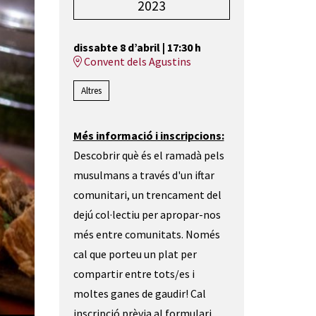
2023
dissabte 8 d’abril
|
17:30 h
Convent dels Agustins
Altres
Més informació i inscripcions:
Descobrir què és el ramadà pels
musulmans a través d'un iftar
comunitari, un trencament del
dejú col·lectiu per apropar-nos
més entre comunitats. Només
cal que porteu un plat per
compartir entre tots/es i
moltes ganes de gaudir! Cal
inscripció prèvia al formulari