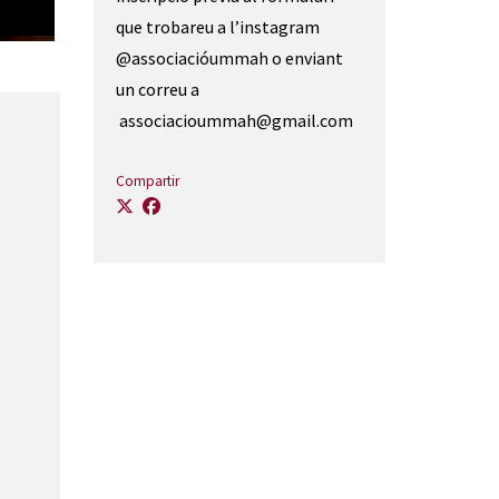
que trobareu a l’instagram
@associacióummah o enviant
un correu a
associacioummah@gmail.com
Compartir