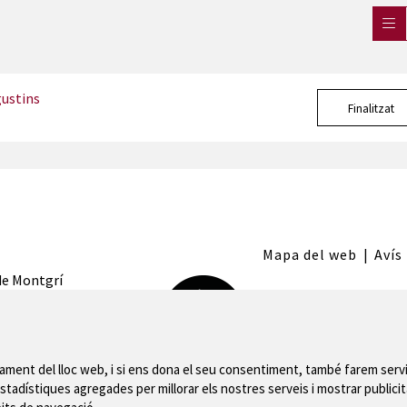
ustins
Finalitzat
Mapa del web
|
Avís
 de Montgrí
nament del lloc web, i si ens dona el seu consentiment, també farem servi
stadístiques agregades per millorar els nostres serveis i mostrar publicit