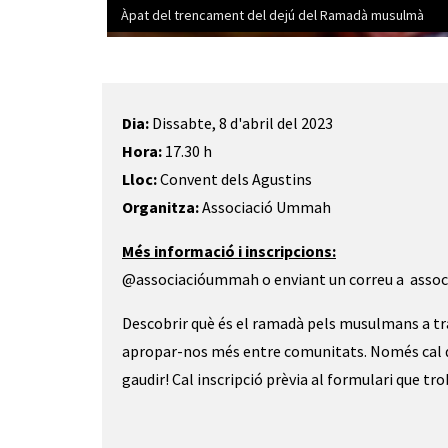
Àpat del trencament del dejú del Ramadà musulmà
Diapositiva 1 de 1
Dia:
Dissabte, 8 d'abril del 2023
Hora:
17.30 h
Lloc:
Convent dels Agustins
Organitza:
Associació Ummah
Més informació i inscripcions:
@associacióummah o enviant un correu a as
Descobrir què és el ramadà pels musulmans a trav
apropar-nos més entre comunitats. Només cal q
gaudir! Cal inscripció prèvia al formulari que t