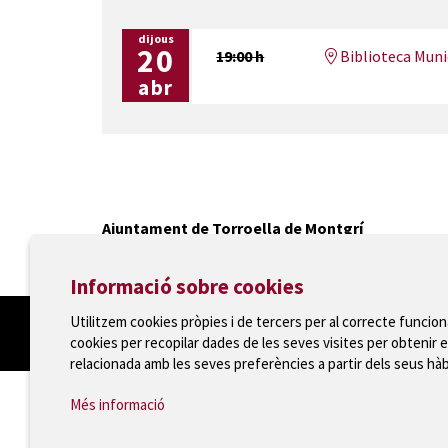
dijous
20
19:00 h
Biblioteca Munic
abr
Ajuntament de Torroella de Montgrí
T 972 75 81 12 · Plaça de la Vila, 1 · 17257 Torroella
Informació sobre cookies
Utilitzem cookies pròpies i de tercers per al correcte funcio
cookies per recopilar dades de les seves visites per obtenir e
relacionada amb les seves preferències a partir dels seus hà
Més informació