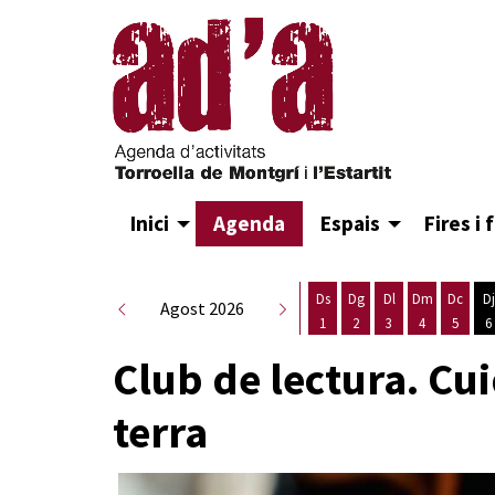
Inici
Agenda
Espais
Fires i 
Ds
Dg
Dl
Dm
Dc
Dj
Agost 2026
1
2
3
4
5
6
Dissabte 1 d'agost
Diumenge 2 d'agost
Dilluns 3 d'agost
Dimarts 4 d
Dimecr
D
Club de lectura. Cui
terra