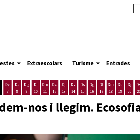
festes
Extraescolars
Turisme
Entrades
Dv
Ds
Dg
Dl
Dm
Dc
Dj
Dv
Ds
Dg
Dl
Dm
Dc
Dj
D
7
8
9
10
11
12
13
14
15
16
17
18
19
20
2
'agost
es 5 d'agost
ijous 6 d'agost
Divendres 7 d'agost
Dissabte 8 d'agost
Diumenge 9 d'agost
Dilluns 10 d'agost
Dimarts 11 d'agost
Dimecres 12 d'agost
Dijous 13 d'agost
Divendres 14 d'agost
Dissabte 15 d'agost
Diumenge 16 d'agost
Dilluns 17 d'agost
Dimarts 18 d'ago
Dimecres 19
Dijous
dem-nos i llegim. Ecosofia,