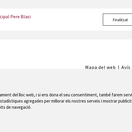
ipal Pere Blasi
Finalitzat
Mapa del web
|
Avís
 de Montgrí
nament del lloc web, i si ens dona el seu consentiment, també farem servi
stadístiques agregades per millorar els nostres serveis i mostrar publicit
bits de navegació.