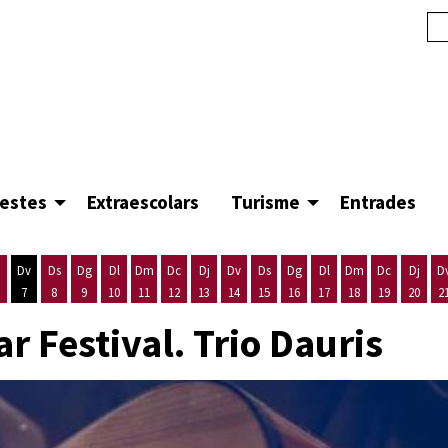
festes
Extraescolars
Turisme
Entrades
Dv
Ds
Dg
Dl
Dm
Dc
Dj
Dv
Ds
Dg
Dl
Dm
Dc
Dj
D
7
8
9
10
11
12
13
14
15
16
17
18
19
20
2
'agost
es 5 d'agost
ijous 6 d'agost
Divendres 7 d'agost
Dissabte 8 d'agost
Diumenge 9 d'agost
Dilluns 10 d'agost
Dimarts 11 d'agost
Dimecres 12 d'agost
Dijous 13 d'agost
Divendres 14 d'agost
Dissabte 15 d'agost
Diumenge 16 d'agost
Dilluns 17 d'agost
Dimarts 18 d'ago
Dimecres 19
Dijous
r Festival. Trio Dauris