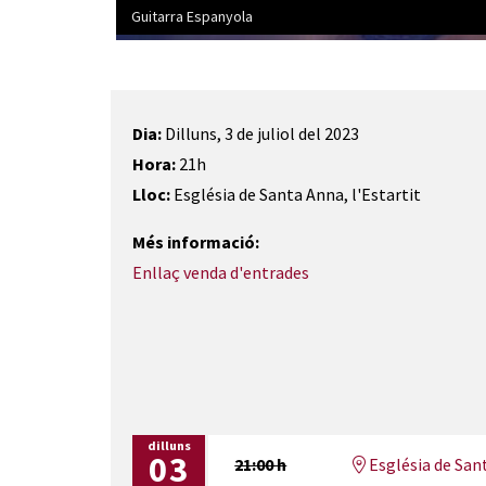
Guitarra Espanyola
Diapositiva 1 de 2: Guitarra Espanyola
Dia:
Dilluns, 3 de juliol del 2023
Hora:
21h
Lloc:
Església de Santa Anna, l'Estartit
Més informació:
Enllaç venda d'entrades
dilluns
03
21:00 h
Església de San