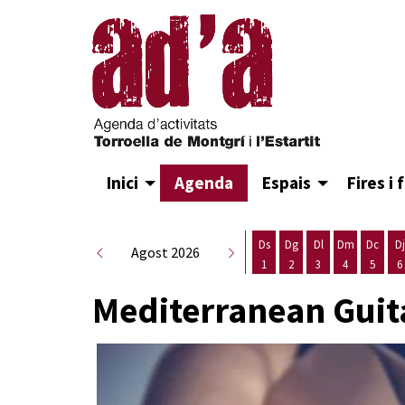
Inici
Agenda
Espais
Fires i 
Ds
Dg
Dl
Dm
Dc
Dj
Agost 2026
1
2
3
4
5
6
Dissabte 1 d'agost
Diumenge 2 d'agost
Dilluns 3 d'agost
Dimarts 4 d
Dimecr
D
Mediterranean Guita