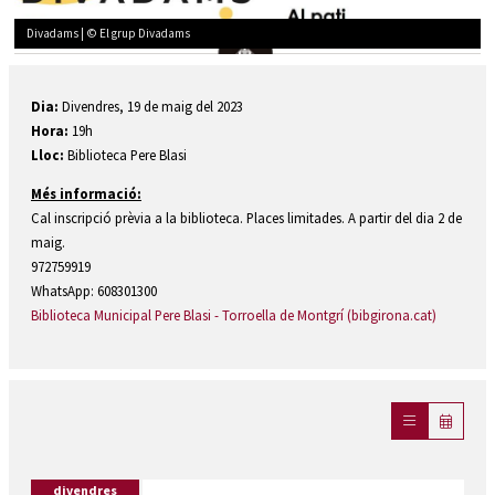
Divadams | © El grup Divadams
Diapositiva 1 de 1
Dia:
Divendres, 19 de maig del 2023
Hora:
19h
Lloc:
Biblioteca Pere Blasi
Més informació:
Cal inscripció prèvia a la biblioteca. Places limitades. A partir del dia 2 de
maig.
972759919
WhatsApp: 608301300
Biblioteca Municipal Pere Blasi - Torroella de Montgrí (bibgirona.cat)
divendres