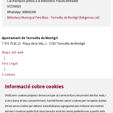
Cal inscripció prèvia a la biblioteca. Places limitades
972759919
WhatsApp: 608301300
Biblioteca Municipal Pere Blasi - Torroella de Montgrí (bibgirona.cat)
Ajuntament de Torroella de Montgrí
T 972 75 81 12 · Plaça de la Vila, 1 · 17257 Torroella de Montgrí
Mapa del web
|
Avís Legal
|
Cookies
|
Informació sobre cookies
Contactar
|
Utilitzem cookies pròpies i de tercers per al correcte funcionament del lloc web, i
Accessibilitat
si ens dona el seu consentiment, també farem servir cookies per recopilar dades
de les seves visites per obtenir estadístiques agregades per millorar els nostres
serveis i mostrar publicitat relacionada amb les seves preferències a partir dels