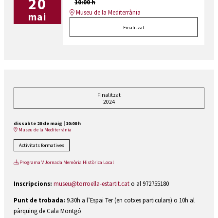
20
10:00 h
Museu de la Mediterrània
mai
Finalitzat
Finalitzat
2024
dissabte 20 de maig
|
10:00 h
Museu de la Mediterrània
Activitats formatives
Programa V Jornada Memòria Històrica Local
Inscripcions:
museu@torroella-estartit.cat
o al 972755180
Punt de trobada:
9.30h a l’Espai Ter (en cotxes particulars) o 10h al
pàrquing de Cala Montgó