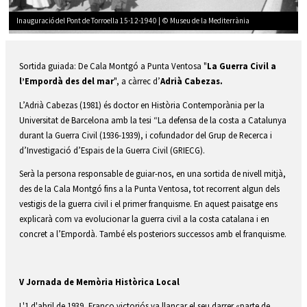
Inauguració del Pont de Torroella 15-12-1940 | © Museu de la Mediterrània
Diapositiva 1 de 1
Sortida guiada: De Cala Montgó a Punta Ventosa "
La Guerra Civil a
l’Empordà des del mar
", a càrrec d’
Adrià Cabezas.
L’Adrià Cabezas (1981) és doctor en Història Contemporània per la 
Universitat de Barcelona amb la tesi “La defensa de la costa a Catalunya 
durant la Guerra Civil (1936-1939), i cofundador del Grup de Recerca i 
d’Investigació d’Espais de la Guerra Civil (GRIECG). 
Serà la persona responsable de guiar-nos, en una sortida de nivell mitjà, 
des de la Cala Montgó fins a la Punta Ventosa, tot recorrent algun dels 
vestigis de la guerra civil i el primer franquisme. En aquest paisatge ens 
explicarà com va evolucionar la guerra civil a la costa catalana i en 
concret a l’Empordà. També els posteriors successos amb el franquisme.
V Jornada de Memòria Històrica Local
L'1 d'abril de 1939, Franco victoriós va llançar el seu darrer «parte de