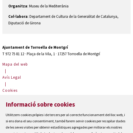
Organitza
: Museu de la Mediterrània
Col·labora
: Departament de Cultura de la Generalitat de Catalunya,
Diputació de Girona
Ajuntament de Torroella de Montgrí
T 972 75 81 12 · Plaça de la Vila, 1 · 17257 Torroella de Montgrí
Mapa del web
|
Avís Legal
|
Cookies
|
Informació sobre cookies
Contactar
|
Utilitzem cookies pròpies i de tercers per al correcte funcionament del lloc web, i
Accessibilitat
si ens dona el seu consentiment, també farem servir cookies per recopilar dades
de les seves visites per obtenir estadístiques agregades per millorar els nostres