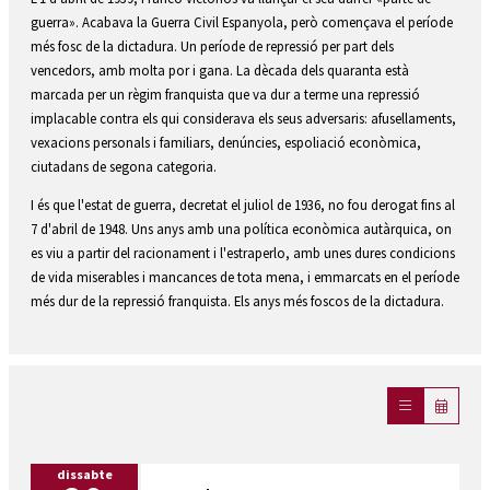
guerra». Acabava la Guerra Civil Espanyola, però començava el període
més fosc de la dictadura. Un període de repressió per part dels
vencedors, amb molta por i gana. La dècada dels quaranta està
marcada per un règim franquista que va dur a terme una repressió
implacable contra els qui considerava els seus adversaris: afusellaments,
vexacions personals i familiars, denúncies, espoliació econòmica,
ciutadans de segona categoria.
I és que l'estat de guerra, decretat el juliol de 1936, no fou derogat fins al
7 d'abril de 1948. Uns anys amb una política econòmica autàrquica, on
es viu a partir del racionament i l'estraperlo, amb unes dures condicions
de vida miserables i mancances de tota mena, i emmarcats en el període
més dur de la repressió franquista. Els anys més foscos de la dictadura.
dissabte