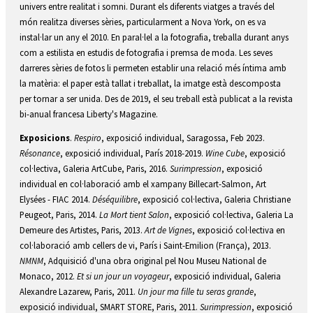
univers entre realitat i somni. Durant els diferents viatges a través del
món realitza diverses sèries, particularment a Nova York, on es va
instal·lar un any el 2010. En paral·lel a la fotografia, treballa durant anys
com a estilista en estudis de fotografia i premsa de moda. Les seves
darreres sèries de fotos li permeten establir una relació més íntima amb
la matèria: el paper està tallat i treballat, la imatge està descomposta
per tornar a ser unida. Des de 2019, el seu treball està publicat a la revista
bi-anual francesa Liberty's Magazine.
Exposicions
.
Respiro
, exposició individual, Saragossa, Feb 2023.
Résonance
, exposició individual, París 2018-2019.
Wine Cube
, exposició
col·lectiva, Galeria ArtCube, Paris, 2016.
Surimpression
, exposició
individual en col·laboració amb el xampany Billecart-Salmon, Art
Elysées - FIAC 2014.
Déséquilibre
, exposició col·lectiva, Galeria Christiane
Peugeot, Paris, 2014.
La Mort tient Salon
, exposició col·lectiva, Galeria La
Demeure des Artistes, Paris, 2013.
Art de Vignes
, exposició col·lectiva en
col·laboració amb cellers de vi, París i Saint-Emilion (França), 2013.
NMNM
, Adquisició d'una obra original pel Nou Museu National de
Monaco, 2012.
Et si un jour un voyageur
, exposició individual, Galeria
Alexandre Lazarew, Paris, 2011.
Un jour ma fille tu seras grande
,
exposició individual, SMART STORE, Paris, 2011.
Surimpression
, exposició