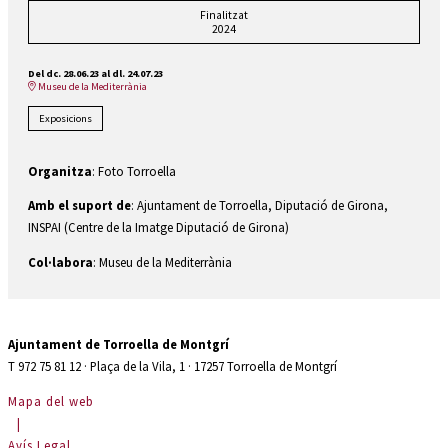
Finalitzat
2024
Del dc. 28.06.23
al dl. 24.07.23
Museu de la Mediterrània
Exposicions
Organitza
: Foto Torroella
Amb el suport de
: Ajuntament de Torroella, Diputació de Girona,
INSPAI (Centre de la Imatge Diputació de Girona)
Col·labora
: Museu de la Mediterrània
Ajuntament de Torroella de Montgrí
T 972 75 81 12 · Plaça de la Vila, 1 · 17257 Torroella de Montgrí
Mapa del web
|
Avís Legal