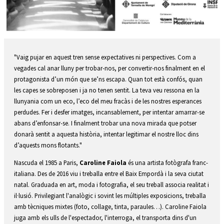
Diapositiva 1 de 1
"Vaig pujar en aquest tren sense expectatives ni perspectives. Com a
vegades cal anar lluny per trobar-nos, per convertir-nos finalment en el
protagonista d’un món que se’ns escapa. Quan tot està confós, quan
les capes se sobreposen i ja no tenen sentit. La teva veu ressona en la
llunyania com un eco, l’eco del meu fracàs i de les nostres esperances
perdudes. Fer i desfer imatges, incansablement, per intentar amarrar-se
abans d’enfonsar-se. I finalment trobar una nova mirada que potser
donarà sentit a aquesta història, intentar legitimar el nostre lloc dins
d’aquests mons flotants."
Nascuda el 1985 a Paris,
Caroline Faiola
és una artista fotògrafa franc-
italiana. Des de 2016 viu i treballa entre el Baix Empordà i la seva ciutat
natal. Graduada en art, moda i fotografia, el seu treball associa realitat i
il·lusió. Privilegiant l'analògic i sovint les múltiples exposicions, treballa
amb tècniques mixtes (foto, collage, tinta, paraules…). Caroline Faiola
juga amb els ulls de l'espectador, l'interroga, el transporta dins d'un