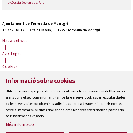
Dossier Setmana del Parc
Ajuntament de Torroella de Montgrí
T 972 75 81 12 · Plaça de la Vila, 1 · 17257 Torroella de Montgrí
Mapa del web
|
Avís Legal
|
Cookies
|
Informació sobre cookies
Contactar
|
Utilitzem cookies pròpies i de tercers per al correcte funcionament del lloc web, i
Accessibilitat
si ens dona el seu consentiment, també farem servir cookies per recopilar dades
de les seves visites per obtenir estadístiques agregades per millorar els nostres
serveis i mostrar publicitat relacionada amb les seves preferències a partir dels
seus hàbits de navegació.
Més informació