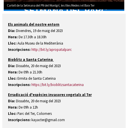
Cartell de la Setmana del PN del Montgrí, les Illes Medes i el Baix Ter
Diapositiva 2 de 2: Cartell de la Setmana del PN del Montgrí, les Illes Medes i el Baix
Els animals del nostre entorn
Dia:
Divendres, 19 de maig del 2023
Hora:
De 17.30h a 18.30h
Lloc:
Aula Museu de la Mediterrània
Inscripcions:
http://bit.ly/apropatalparc
Bioblitz a Santa Caterina
Dia:
Dissabte, 20 de maig del 2023
Hora:
De 09h a 21.30h
Lloc:
Ermita de Santa Caterina
Inscripcions:
https://bit.ly/bioblitzsantacaterina
Erradicació d'espècies invasores vegetals al Ter
Dia:
Dissabte, 20 de maig del 2023
Hora:
De 09h a 12h
Lloc:
Parc del Ter, Colomers
Inscripcions:
kayacter@gmail.com