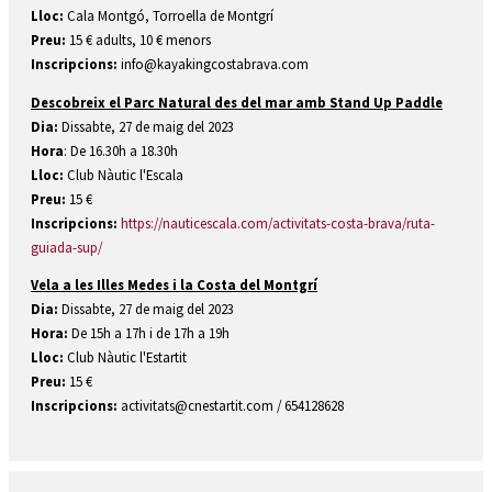
Lloc:
Cala Montgó, Torroella de Montgrí
Preu:
15 € adults, 10 € menors
Inscripcions:
info@kayakingcostabrava.com
Descobreix el Parc Natural des del mar amb Stand Up Paddle
Dia:
Dissabte, 27 de maig del 2023
Hora
: De 16.30h a 18.30h
Lloc:
Club Nàutic l'Escala
Preu:
15 €
Inscripcions:
https://nauticescala.com/activitats-costa-brava/ruta-
guiada-sup/
Vela a les Illes Medes i la Costa del Montgrí
Dia:
Dissabte, 27 de maig del 2023
Hora:
De 15h a 17h i de 17h a 19h
Lloc:
Club Nàutic l'Estartit
Preu:
15 €
Inscripcions:
activitats@cnestartit.com / 654128628