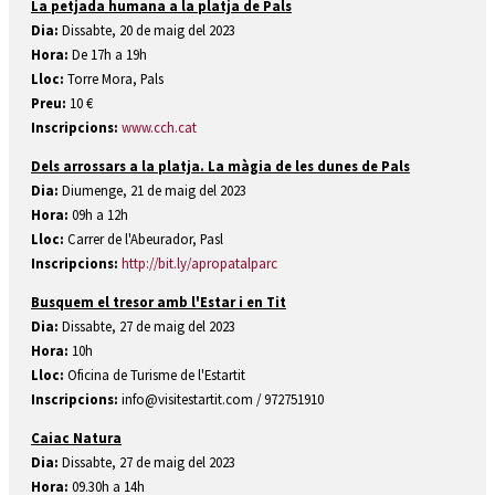
La petjada humana a la platja de Pals
Dia:
Dissabte, 20 de maig del 2023
Hora:
De 17h a 19h
Lloc:
Torre Mora, Pals
Preu:
10 €
Inscripcions:
www.cch.cat
Dels arrossars a la platja. La màgia de les dunes de Pals
Dia:
Diumenge, 21 de maig del 2023
Hora:
09h a 12h
Lloc:
Carrer de l'Abeurador, Pasl
Inscripcions:
http://bit.ly/apropatalparc
Busquem el tresor amb l'Estar i en Tit
Dia:
Dissabte, 27 de maig del 2023
Hora:
10h
Lloc:
Oficina de Turisme de l'Estartit
Inscripcions:
info@visitestartit.com / 972751910
Caiac Natura
Dia:
Dissabte, 27 de maig del 2023
Hora:
09.30h a 14h