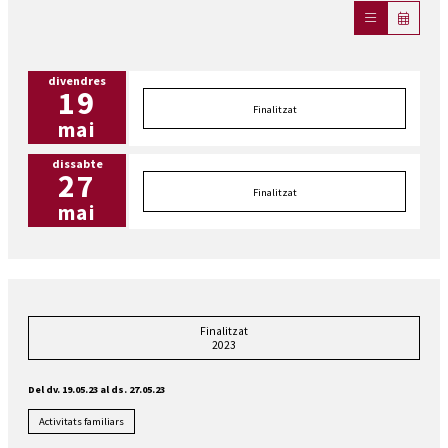
divendres
19
Finalitzat
mai
dissabte
27
Finalitzat
mai
Finalitzat
2023
Del dv. 19.05.23
al ds. 27.05.23
Activitats familiars