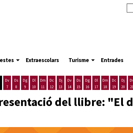
festes
Extraescolars
Turisme
Entrades
Dv
Ds
Dg
Dl
Dm
Dc
Dj
Dv
Ds
Dg
Dl
Dm
Dc
Dj
D
7
8
9
10
11
12
13
14
15
16
17
18
19
20
2
'agost
es 5 d'agost
ijous 6 d'agost
Divendres 7 d'agost
Dissabte 8 d'agost
Diumenge 9 d'agost
Dilluns 10 d'agost
Dimarts 11 d'agost
Dimecres 12 d'agost
Dijous 13 d'agost
Divendres 14 d'agost
Dissabte 15 d'agost
Diumenge 16 d'agost
Dilluns 17 d'agost
Dimarts 18 d'ago
Dimecres 19
Dijous
sentació del llibre: "El d