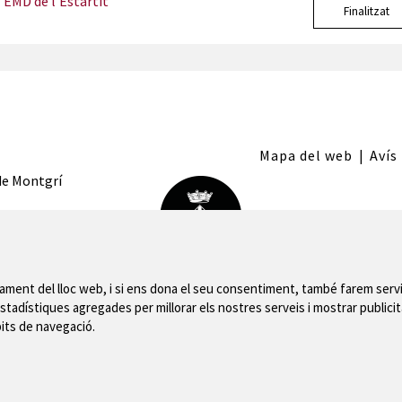
l'EMD de l'Estartit
Finalitzat
Mapa del web
|
Avís
 de Montgrí
nament del lloc web, i si ens dona el seu consentiment, també farem servi
stadístiques agregades per millorar els nostres serveis i mostrar publicit
bits de navegació.