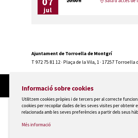
07
20:00 h
Sala d'actes de 
jul
Ajuntament de Torroella de Montgrí
T 972 75 81 12 · Plaça de la Vila, 1 · 17257 Torroella
Informació sobre cookies
Utilitzem cookies pròpies i de tercers per al correcte funcio
cookies per recopilar dades de les seves visites per obtenir e
relacionada amb les seves preferències a partir dels seus hà
Més informació