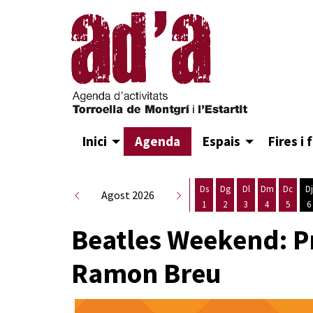
Inici
Agenda
Espais
Fires i 
Ds
Dg
Dl
Dm
Dc
Dj
Agost 2026
1
2
3
4
5
6
Dissabte 1 d'agost
Diumenge 2 d'agost
Dilluns 3 d'agost
Dimarts 4 d
Dimecr
D
Beatles Weekend: Pre
Ramon Breu