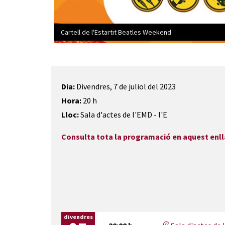
Cartell de l'Estartit Beatles Weekend
Diapositiva 1 de 1
Dia:
Divendres, 7 de juliol del 2023
Hora:
20
h
Lloc:
Sala d'actes de l'EMD - l'E
Consulta tota la programació en aquest enll
divendres