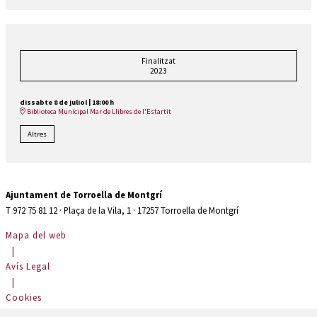
Finalitzat
2023
dissabte 8 de juliol
|
18:00 h
Biblioteca Municipal Mar de Llibres de l'Estartit
Altres
Ajuntament de Torroella de Montgrí
T 972 75 81 12 · Plaça de la Vila, 1 · 17257 Torroella de Montgrí
Mapa del web
|
Avís Legal
|
Cookies
|