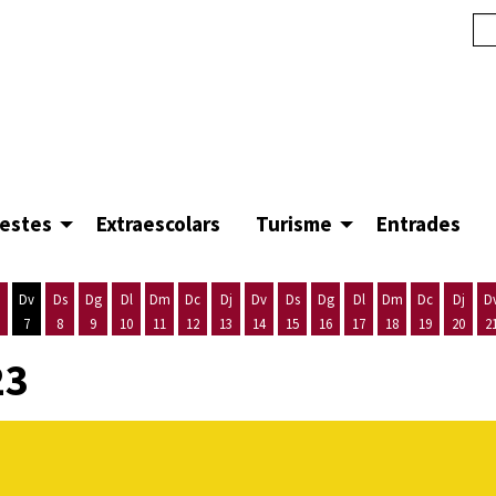
festes
Extraescolars
Turisme
Entrades
Dv
Ds
Dg
Dl
Dm
Dc
Dj
Dv
Ds
Dg
Dl
Dm
Dc
Dj
D
7
8
9
10
11
12
13
14
15
16
17
18
19
20
2
'agost
es 5 d'agost
ijous 6 d'agost
Divendres 7 d'agost
Dissabte 8 d'agost
Diumenge 9 d'agost
Dilluns 10 d'agost
Dimarts 11 d'agost
Dimecres 12 d'agost
Dijous 13 d'agost
Divendres 14 d'agost
Dissabte 15 d'agost
Diumenge 16 d'agost
Dilluns 17 d'agost
Dimarts 18 d'ago
Dimecres 19
Dijous
23