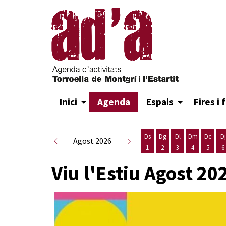
Inici
Agenda
Espais
Fires i 
Ds
Dg
Dl
Dm
Dc
Dj
Agost 2026
1
2
3
4
5
6
Dissabte 1 d'agost
Diumenge 2 d'agost
Dilluns 3 d'agost
Dimarts 4 d
Dimecr
D
Viu l'Estiu Agost 20