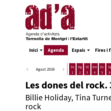
Inici
Agenda
Espais
Fires i 
Ds
Dg
Dl
Dm
Dc
Dj
Agost 2026
1
2
3
4
5
6
Dissabte 1 d'agost
Diumenge 2 d'agost
Dilluns 3 d'agost
Dimarts 4 d
Dimecr
D
Les dones del rock. 
Billie Holiday, Tina Tur
rock