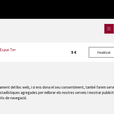
Espai Ter
5 €
Finalitzat
nament del lloc web, i si ens dona el seu consentiment, també farem servi
stadístiques agregades per millorar els nostres serveis i mostrar publicit
Mapa del web
|
Avís
bits de navegació.
 de Montgrí