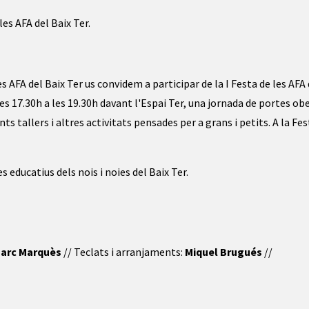
les AFA del Baix Ter.
s AFA del Baix Ter us convidem a participar de la I Festa de les AFA 
les 17.30h a les 19.30h davant l'Espai Ter, una jornada de portes ob
s tallers i altres activitats pensades per a grans i petits. A la Fes
 educatius dels nois i noies del Baix Ter.
arc Marquès
// Teclats i arranjaments:
Miquel Brugués
//
r