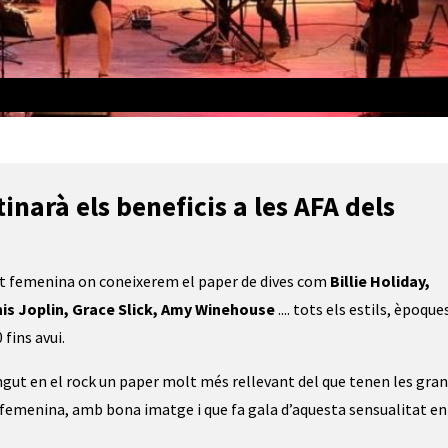
tinarà els beneficis a les AFA dels
ant femenina on coneixerem el paper de dives com
Billie Holiday,
nis Joplin, Grace Slick, Amy Winehouse
.... tots els estils, èpoques
 fins avui.
gut en el rock un paper molt més rellevant del que tenen les gra
, femenina, amb bona imatge i que fa gala d’aquesta sensualitat en