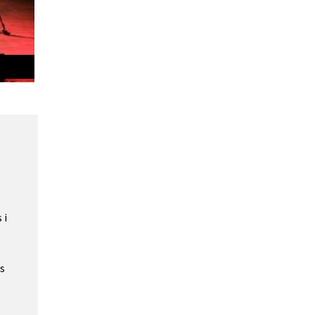
Les dones del rock
 i
ns