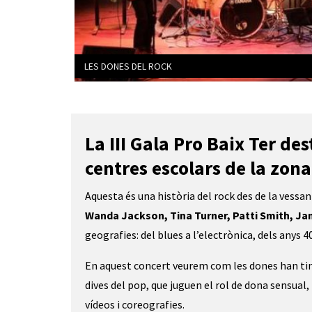
LES DONES DEL ROCK
Diapositiva 1 de 2: LES DONES DEL ROCK
La III Gala Pro Baix Ter des
centres escolars de la zona
Aquesta és una història del rock des de la vess
Wanda Jackson, Tina Turner, Patti Smith, Ja
geografies: del blues a l’electrònica, dels anys 40
En aquest concert veurem com les dones han tin
dives del pop, que juguen el rol de dona sensual
vídeos i coreografies.