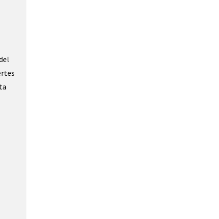
del
ertes
ta