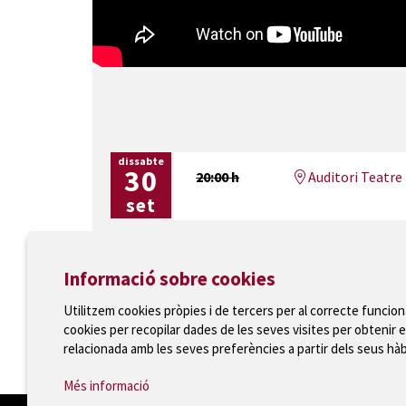
dissabte
30
20:00 h
Auditori Teatre 
set
Informació sobre cookies
Utilitzem cookies pròpies i de tercers per al correcte funcio
cookies per recopilar dades de les seves visites per obtenir e
Ajuntament de Torroella de Montgrí
relacionada amb les seves preferències a partir dels seus hà
T 972 75 81 12 · Plaça de la Vila, 1 · 17257 Torroella
Més informació