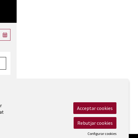
r
Acceptar cookies
at
 Legal
|
Cookies
|
Contactar
|
Accessibilitat
Rebutjar cookies
Configurar cookies