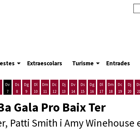
festes
Extraescolars
Turisme
Entrades
Dv
Ds
Dg
Dl
Dm
Dc
Dj
Dv
Ds
Dg
Dl
Dm
Dc
Dj
D
7
8
9
10
11
12
13
14
15
16
17
18
19
20
2
'agost
es 5 d'agost
ijous 6 d'agost
Divendres 7 d'agost
Dissabte 8 d'agost
Diumenge 9 d'agost
Dilluns 10 d'agost
Dimarts 11 d'agost
Dimecres 12 d'agost
Dijous 13 d'agost
Divendres 14 d'agost
Dissabte 15 d'agost
Diumenge 16 d'agost
Dilluns 17 d'agost
Dimarts 18 d'ago
Dimecres 19
Dijous
3a Gala Pro Baix Ter
ner, Patti Smith i Amy Winehouse