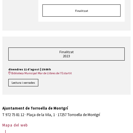
Finalitzat
Finalitzat
2023
divendres 11 d’agost
|
19:00 h
Biblioteca Municipal Mar de Llibres de l'Estartit
Lectura i xerrades
Ajuntament de Torroella de Montgrí
T 972 75 81 12 · Plaça de la Vila, 1 · 17257 Torroella de Montgrí
Mapa del web
|