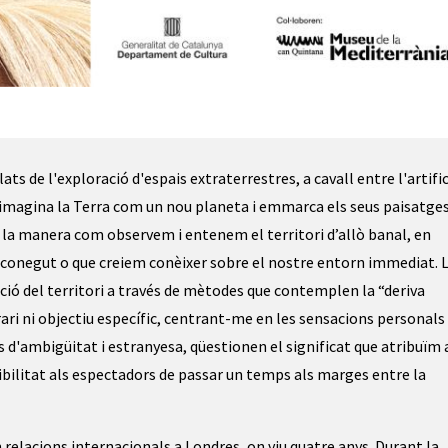
ts de l'exploració d'espais extraterrestres, a cavall entre l'artifici
ue imagina la Terra com un nou planeta i emmarca els seus paisatge
 la manera com observem i entenem el territori d’allò banal, en
llò conegut o que creiem conèixer sobre el nostre entorn immediat. 
ció del territori a través de mètodes que contemplen la “deriva
erari ni objectiu específic, centrant-me en les sensacions personals
 d'ambigüitat i estranyesa, qüestionen el significat que atribuïm 
sibilitat als espectadors de passar un temps als marges entre la
en relacions internacionals a Londres, on viu quatre anys. Durant la