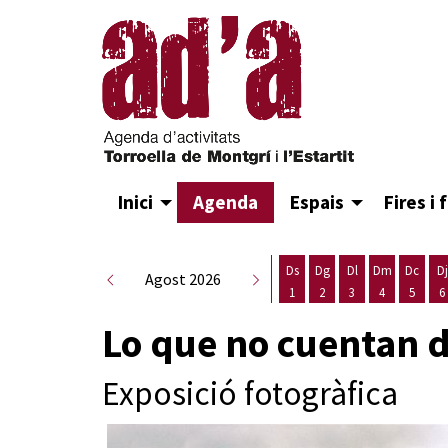
Inici
Agenda
Espais
Fires i 
Ds
Dg
Dl
Dm
Dc
Dj
Agost 2026
1
2
3
4
5
6
Dissabte 1 d'agost
Diumenge 2 d'agost
Dilluns 3 d'agost
Dimarts 4 d
Dimecr
D
Lo que no cuentan d
Exposició fotogràfica