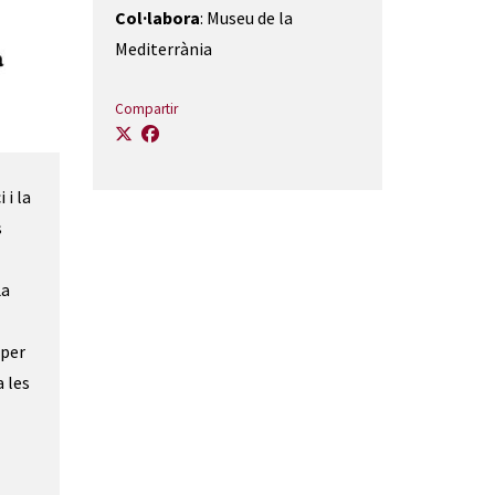
Col·labora
: Museu de la
Mediterrània
Compartir
 i la
s
La
 per
a les