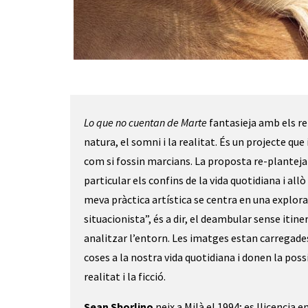
Diapositiva 1 de 2
Lo que no cuentan
de Mart
e
fantasieja amb els rela
natura, el somni i la realitat. És un projecte q
com si fossin marcians. La proposta re-planteja
particular els confins de la vida quotidiana i a
meva pràctica artística se centra en una explora
situacionista”, és a dir, el deambular sense itin
analitzar l’entorn. Les imatges estan carregades
coses a la nostra vida quotidiana i donen la pos
realitat i la ficció.
Sean Sborlino
neix a Milà el 1994; es llicencia 