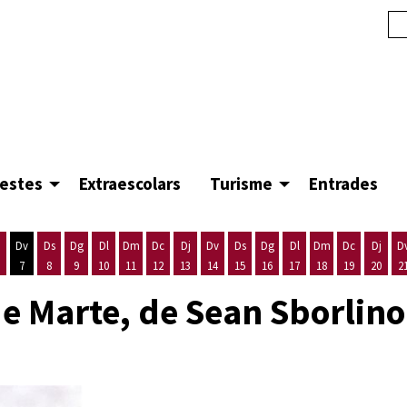
festes
Extraescolars
Turisme
Entrades
Dv
Ds
Dg
Dl
Dm
Dc
Dj
Dv
Ds
Dg
Dl
Dm
Dc
Dj
D
7
8
9
10
11
12
13
14
15
16
17
18
19
20
2
'agost
es 5 d'agost
ijous 6 d'agost
Divendres 7 d'agost
Dissabte 8 d'agost
Diumenge 9 d'agost
Dilluns 10 d'agost
Dimarts 11 d'agost
Dimecres 12 d'agost
Dijous 13 d'agost
Divendres 14 d'agost
Dissabte 15 d'agost
Diumenge 16 d'agost
Dilluns 17 d'agost
Dimarts 18 d'ago
Dimecres 19
Dijous
e Marte, de Sean Sborlino