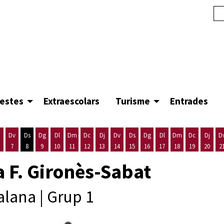
festes
Extraescolars
Turisme
Entrades
Dv
Ds
Dg
Dl
Dm
Dc
Dj
Dv
Ds
Dg
Dl
Dm
Dc
Dj
D
7
8
9
10
11
12
13
14
15
16
17
18
19
20
2
'agost
es 5 d'agost
ijous 6 d'agost
Divendres 7 d'agost
Dissabte 8 d'agost
Diumenge 9 d'agost
Dilluns 10 d'agost
Dimarts 11 d'agost
Dimecres 12 d'agost
Dijous 13 d'agost
Divendres 14 d'agost
Dissabte 15 d'agost
Diumenge 16 d'agost
Dilluns 17 d'agost
Dimarts 18 d'ago
Dimecres 19
Dijous
a F. Gironès-Sabat
lana | Grup 1