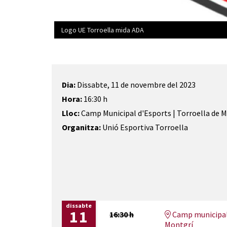
Logo UE Torroella mida ADA
Diapositiva 1 de 1
Dia:
Dissabte, 11 de novembre del 2023
Hora:
16:30 h
Lloc:
Camp Municipal d'Esports | Torroella de 
Organitza:
Unió Esportiva Torroella
dissabte
11
16:30 h
Camp municipal 
Montgrí