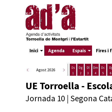
Inici
Agenda
Espais
Fires i 
Ds
Dg
Dl
Dm
Dc
Dj
Agost 2026
1
2
3
4
5
6
Dissabte 1 d'agost
Diumenge 2 d'agost
Dilluns 3 d'agost
Dimarts 4 d
Dimecr
D
UE Torroella - Escol
Jornada 10 | Segona Cata