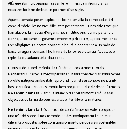
Allò que els microorganismes van fer en milers de milions d’anys
nosaltres ho hem destruït en poc més d’un segle.
Aquesta xerrada pretén explicar de forma senzilla la complexitat del
canvi climàtic i les nostres dificultats per entendre’l. Unes dificultats que
han afavorit la inacció d’organismes i institucions, per no parlar d’un
clar negacionisme de governs i empreses petrolieres, agroalimentàries i
tecnològiques. La nostra economia haurà d’adaptar-se a un món de
baixa energia i recursos. I ho haurà de fer sense violència. Aquest és el
repte i la ciutadania té la clau de tot.
El Museu de la Mediterrània i la Càtedra d’Ecosistemes Litorals
Mediterranis uneixen esforços per sensibilitzar i conscienciar sobre temes
i problemàtiques ambientals, aprofundint en el seu coneixement amb
base científica. Per aquest motiu hem programat el cicle de conferències
No tenim planeta B
amb la intenció d’aportar informació i dades
objectives de la mà de veus expertes en les diferents matèries.
No tenim planeta B
és un cicle de conferències on
volem propiciar
una reflexió sobre el nostre model de desenvolupament i plantejar
diferents propostes sobre com transformar-lo perquè sigui sostenible i
permeti que totes les persones puguin viure dignament sense