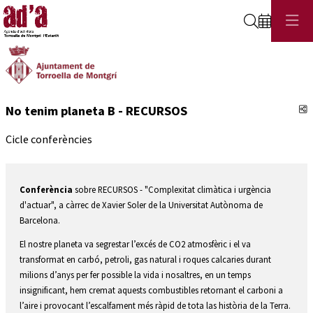
Cerca
C
No tenim planeta B - RECURSOS
Cicle conferències
Conferència
sobre RECURSOS - "Complexitat climàtica i urgència
d'actuar", a càrrec de Xavier Soler de la Universitat Autònoma de
Barcelona.
El nostre planeta va segrestar l’excés de CO2 atmosfèric i el va
transformat en carbó, petroli, gas natural i roques calcaries durant
milions d’anys per fer possible la vida i nosaltres, en un temps
insignificant, hem cremat aquests combustibles retornant el carboni a
l’aire i provocant l’escalfament més ràpid de tota las història de la Terra.