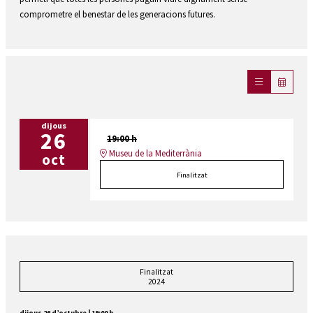
comprometre el benestar de les generacions futures.
dijous
26
19:00 h
Museu de la Mediterrània
oct
Finalitzat
Finalitzat
2024
dijous 26 d’octubre
|
19:00 h