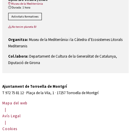
Museu de la Mediterrània
Durada:
1 hora
Activitats formatives
No tenim planeta B!
Organitza:
Museu de la Mediterrània i la Càtedra d’Ecosistemes Litorals
Mediterranis
Col.labora:
Departament de Cultura de la Generalitat de Catalunya,
Diputació de Girona
Ajuntament de Torroella de Montgrí
T 972 75 81 12 · Plaça de la Vila, 1 · 17257 Torroella de Montgrí
Mapa del web
|
Avís Legal
|
Cookies