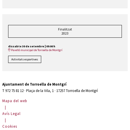
Finalitzat
2023
dissabte 30 de setembre
|
09:00 h
Pavelló municipal de Torroella de Montgrí
Activitats esportives
Ajuntament de Torroella de Montgrí
T 972 75 81 12 · Plaça de la Vila, 1 · 17257 Torroella de Montgrí
Mapa del web
|
Avís Legal
|
Cookies