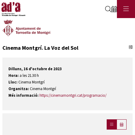
Cerca
C
Cinema Montgrí. La Voz del Sol
Dilluns, 16 d'octubre de 2023
Hora:
a les 21.30 h
Lloc:
Cinema Montgrí
Organitza:
Cinema Montgrí
Més informació:
https://cinemamontgri.cat/programacio/