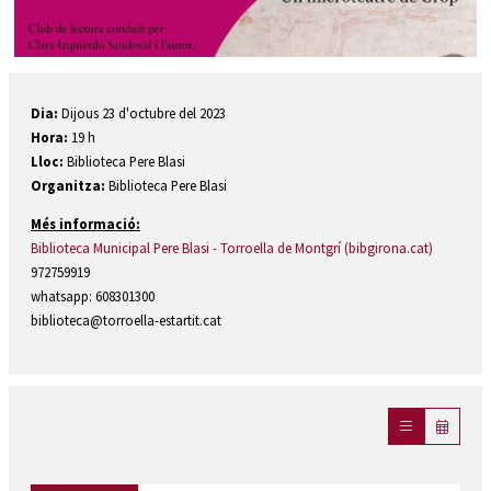
Diapositiva 1 de 1
Dia:
Dijous 23 d'octubre del 2023
Hora:
19 h
Lloc:
Biblioteca Pere Blasi
Organitza:
Biblioteca Pere Blasi
Més informació:
Biblioteca Municipal Pere Blasi - Torroella de Montgrí (bibgirona.cat)
972759919
whatsapp: 608301300
biblioteca@torroella-estartit.cat