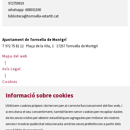
972759919
whatsapp: 608301300
biblioteca@torroella-estartit.cat
Ajuntament de Torroella de Montgrí
T 972 75 81 12 · Plaça de la Vila, 1 · 17257 Torroella de Montgrí
Mapa del web
|
Avís Legal
|
Cookies
|
Informació sobre cookies
Contactar
|
Utilitzem cookies pròpies i de tercers per al correcte funcionament del lloc web, i
Accessibilitat
si ens dona el seu consentiment, també farem servir cookies per recopilar dades
de les seves visites per obtenir estadístiques agregades per millorar els nostres
serveis i mostrar publicitat relacionada amb les seves preferències a partir dels
seus hàbits de navegació.