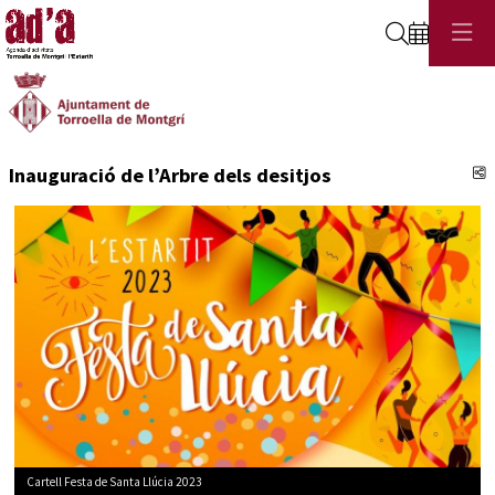
Cerca
C
Inauguració de l’Arbre dels desitjos
Cartell Festa de Santa Llúcia 2023