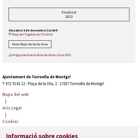
Finalitzat
2023
dissabte 9 de desembre
|
11:00 h
Plaça de l'Església de l'Estartit
Festa Major de Santa Anna
Programació de la Festa de Santa Llúcia 2023
Ajuntament de Torroella de Montgrí
T 972 75 81 12 · Plaça de la Vila, 1 · 17257 Torroella de Montgrí
Mapa del web
|
Avís Legal
|
Cookies
|
Informació sobre cookies
Contactar