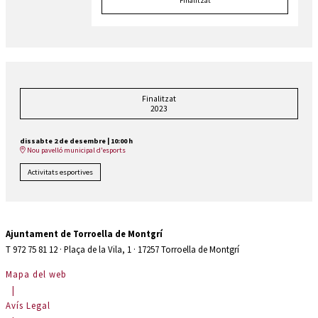
Finalitzat
Finalitzat
2023
dissabte 2 de desembre
|
10:00 h
Nou pavelló municipal d'esports
Activitats esportives
Ajuntament de Torroella de Montgrí
T 972 75 81 12 · Plaça de la Vila, 1 · 17257 Torroella de Montgrí
Mapa del web
|
Avís Legal