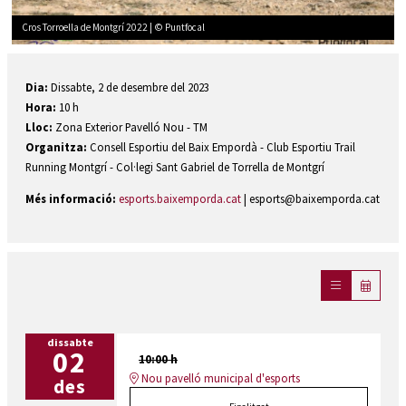
Cros Torroella de Montgrí 2022 | © Puntfocal
Diapositiva 1 de 1
Dia:
Dissabte, 2 de desembre del 2023
Hora:
10 h
Lloc:
Zona Exterior Pavelló Nou - TM
Organitza:
Consell Esportiu del Baix Empordà - Club Esportiu Trail
Running Montgrí - Col·legi Sant Gabriel de Torrella de Montgrí
Més informació:
esports.baixemporda.cat
| esports@baixemporda.cat
dissabte
02
10:00 h
Nou pavelló municipal d'esports
des