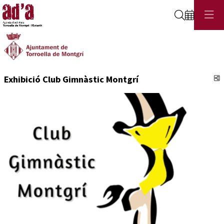
Cerca
C
Exhibició Club Gimnàstic Montgrí