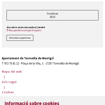
Finalitzat
2023
dissabte 16 de desembre
|
16:00 h
Nou pavelló municipal d'esports
Activitats esportives
Ajuntament de Torroella de Montgrí
T 972 75 81 12 · Plaça de la Vila, 1 · 17257 Torroella de Montgrí
Mapa del web
|
Avís Legal
|
Cookies
|
Informació sobre cookies
Contactar