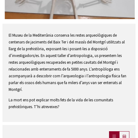
Diapositiva 2 de 3
El Museu de la Mediterrània conserva les restes arqueològiques de
centenars de jaciments del Baix Ter i del massís del Montgrí utilitzats al
llarg de la prehistòria, exposant-les i posant-les a disposició
d’investigadors/es. En aquest taller d’antropologia, us presentem les
restes arqueològiques recuperades en petites cavitats del Montgrí i
relacionades amb enterraments de fa 5000 anys. L’antropòloga ens
acompanyarà a descobrir com l’arqueologia i l’antropologia física fan
parlar els ossos dels humans que fa milers d’anys van ser enterrats al
Montgrí.
La mort ens pot explicar molts fets de la vida de les comunitats
prehistòriques. T’hi atreveixes?