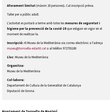
Aforament limitat
(màxim 20 persones)
.
Cal inscripció prèvia.
Taller per a públic adult.
L'activitat es portarà a terme amb totes les
mesures de seguretat i
higiene per la prevenció de la covid-19
que estiguin en vigor en el
moment de realitzar-la.
Inscripció:
Al Museu de la Mediterrània via correu electrònic a l'adreça
museu@torroella-estartit.cat
o al telèfon 972755180
Lloc
: Museu de la Mediterrània
Organitza:
Museu de la Mediterrània
Col·labora:
Departament de Cultura de la Generalitat de Catalunya
Diputació de Girona
Ajuntament de Torroella de Montgrí