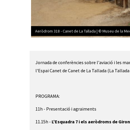
Aeròdrom 318 - Canet de La Tallada | © Museu de la Me
Diapositiva 1 de 1
Jornada de conferències sobre l'aviació i les ma
l'Espai Canet de Canet de La Tallada (La Tallad
PROGRAMA:
11h - Presentació i agraïments
11.15h -
L'Esquadra 7 i els aeròdroms de Giro