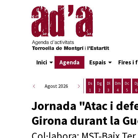
Inici
Agenda
Espais
Fires i 
Ds
Dg
Dl
Dm
Dc
Dj
Agost 2026
1
2
3
4
5
6
Dissabte 1 d'agost
Diumenge 2 d'agost
Dilluns 3 d'agost
Dimarts 4 d
Dimecr
D
Jornada "Atac i def
Girona durant la Gu
Col·labora: MST-Baix Ter