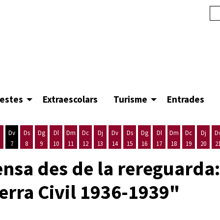
festes
Extraescolars
Turisme
Entrades
Dv
Ds
Dg
Dl
Dm
Dc
Dj
Dv
Ds
Dg
Dl
Dm
Dc
Dj
D
7
8
9
10
11
12
13
14
15
16
17
18
19
20
2
'agost
es 5 d'agost
ijous 6 d'agost
Divendres 7 d'agost
Dissabte 8 d'agost
Diumenge 9 d'agost
Dilluns 10 d'agost
Dimarts 11 d'agost
Dimecres 12 d'agost
Dijous 13 d'agost
Divendres 14 d'agost
Dissabte 15 d'agost
Diumenge 16 d'agost
Dilluns 17 d'agost
Dimarts 18 d'ago
Dimecres 19
Dijous
ensa des de la rereguarda:
erra Civil 1936-1939"