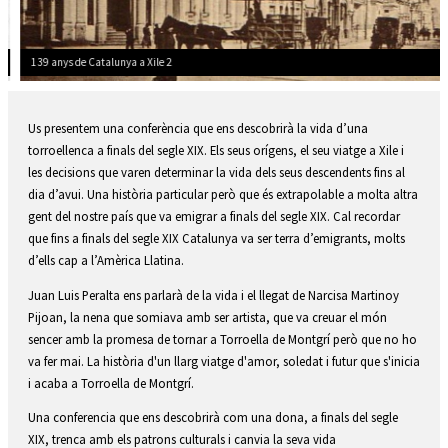
139 anys de Catalunya a Xile 2
Diapositiva 2 de 2: 139 anys de Catalunya a Xile 2
Us presentem una conferència que ens descobrirà la vida d’una
torroellenca a finals del segle XIX. Els seus orígens, el seu viatge a Xile i
les decisions que varen determinar la vida dels seus descendents fins al
dia d’avui. Una història particular però que és extrapolable a molta altra
gent del nostre país que va emigrar a finals del segle XIX. Cal recordar
que fins a finals del segle XIX Catalunya va ser terra d’emigrants, molts
d’ells cap a l’Amèrica Llatina.
Juan Luis Peralta ens parlarà de la vida i el llegat de Narcisa Martinoy
Pijoan, la nena que somiava amb ser artista, que va creuar el món
sencer amb la promesa de tornar a Torroella de Montgrí però que no ho
va fer mai. La història d'un llarg viatge d'amor, soledat i futur que s'inicia
i acaba a Torroella de Montgrí.
Una conferencia que ens descobrirà com una dona, a finals del segle
XIX, trenca amb els patrons culturals i canvia la seva vida