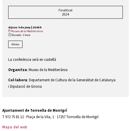
Finalitzat
2024
dijous 9 de juny
|
19:00 h
Museu de la Mediterrània
Durada:
1 hora
Altres
La conferència serà en castellà
Organitza
: Museu de la Mediterrània
Col·labora
: Departament de Cultura de la Generalitat de Catalunya
i Diputació de Girona
Ajuntament de Torroella de Montgrí
T 972 75 81 12 · Plaça de la Vila, 1 · 17257 Torroella de Montgrí
Mapa del web