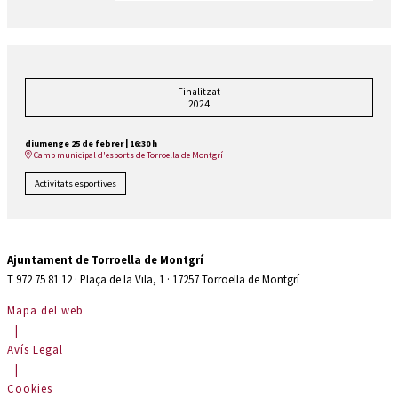
Finalitzat
2024
diumenge 25 de febrer
|
16:30 h
Camp municipal d'esports de Torroella de Montgrí
Activitats esportives
Ajuntament de Torroella de Montgrí
T 972 75 81 12 · Plaça de la Vila, 1 · 17257 Torroella de Montgrí
Mapa del web
|
Avís Legal
|
Cookies