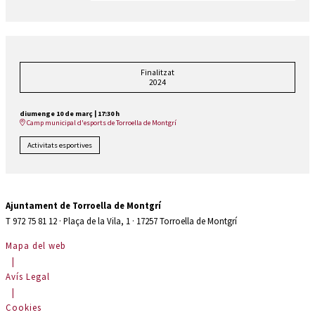
Finalitzat
2024
diumenge 10 de març
|
17:30 h
Camp municipal d'esports de Torroella de Montgrí
Activitats esportives
Ajuntament de Torroella de Montgrí
T 972 75 81 12 · Plaça de la Vila, 1 · 17257 Torroella de Montgrí
Mapa del web
|
Avís Legal
|
Cookies