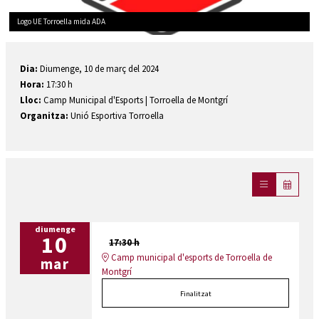
Logo UE Torroella mida ADA
Diapositiva 1 de 1
Dia:
Diumenge, 10 de març del 2024
Hora:
17:30 h
Lloc:
Camp Municipal d'Esports | Torroella de Montgrí
Organitza:
Unió Esportiva Torroella
diumenge
10
17:30 h
Camp municipal d'esports de Torroella de
mar
Montgrí
Finalitzat