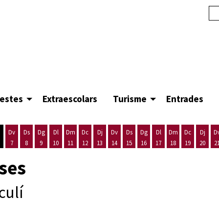
festes
Extraescolars
Turisme
Entrades
Dv
Ds
Dg
Dl
Dm
Dc
Dj
Dv
Ds
Dg
Dl
Dm
Dc
Dj
D
7
8
9
10
11
12
13
14
15
16
17
18
19
20
2
'agost
es 5 d'agost
ijous 6 d'agost
Divendres 7 d'agost
Dissabte 8 d'agost
Diumenge 9 d'agost
Dilluns 10 d'agost
Dimarts 11 d'agost
Dimecres 12 d'agost
Dijous 13 d'agost
Divendres 14 d'agost
Dissabte 15 d'agost
Diumenge 16 d'agost
Dilluns 17 d'agost
Dimarts 18 d'ago
Dimecres 19
Dijous
oses
culí