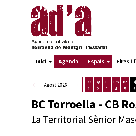
Inici
Agenda
Espais
Fires i 
Ds
Dg
Dl
Dm
Dc
Dj
Agost 2026
1
2
3
4
5
6
Dissabte 1 d'agost
Diumenge 2 d'agost
Dilluns 3 d'agost
Dimarts 4 d
Dimecr
D
BC Torroella - CB R
1a Territorial Sènior Mas