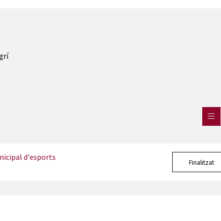
grí
icipal d'esports
Finalitzat