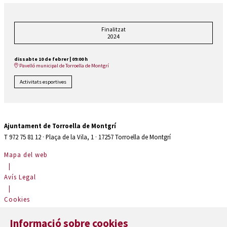
Finalitzat
2024
dissabte 10 de febrer
|
09:00 h
Pavelló municipal de Torroella de Montgrí
Activitats esportives
Ajuntament de Torroella de Montgrí
T 972 75 81 12 · Plaça de la Vila, 1 · 17257 Torroella de Montgrí
Mapa del web
|
Avís Legal
|
Cookies
|
Informació sobre cookies
Contactar