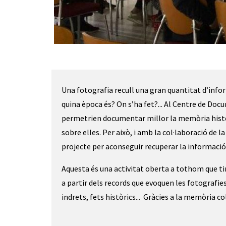
Diapositiva 1 de 3
Una fotografia recull una gran quantitat d’infor
quina època és? On s’ha fet?... Al Centre de Do
permetrien documentar millor la memòria històri
sobre elles. Per això, i amb la col·laboració de l
projecte per aconseguir recuperar la informació
Aquesta és una activitat oberta a tothom que ting
a partir dels records que evoquen les fotografie
indrets, fets històrics... Gràcies a la memòria co