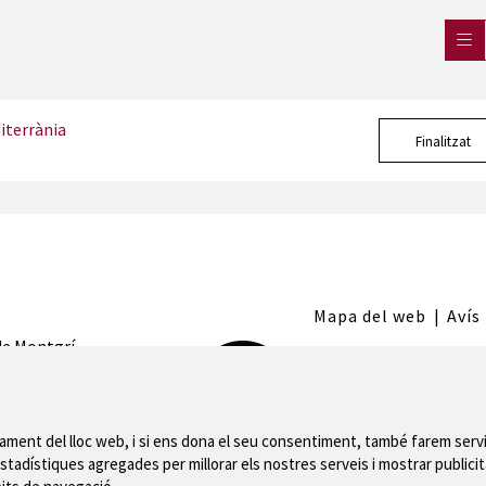
iterrània
Finalitzat
Mapa del web
|
Avís
 de Montgrí
nament del lloc web, i si ens dona el seu consentiment, també farem servi
stadístiques agregades per millorar els nostres serveis i mostrar publicit