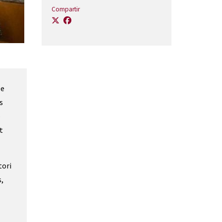
Compartir
De
s
ó
t
tori
s,