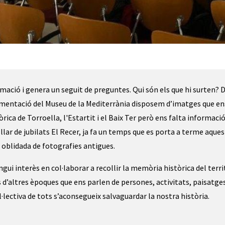
mació i genera un seguit de preguntes. Qui són els que hi surten? 
cumentació del Museu de la Mediterrània disposem d’imatges que en
ca de Torroella, l'Estartit i el Baix Ter però ens falta informaci
a llar de jubilats El Recer, ja fa un temps que es porta a terme aques
 oblidada de fotografies antigues.
ui interès en col·laborar a recollir la memòria històrica del terri
s d’altres èpoques que ens parlen de persones, activitats, paisatge
l·lectiva de tots s’aconsegueix salvaguardar la nostra història.