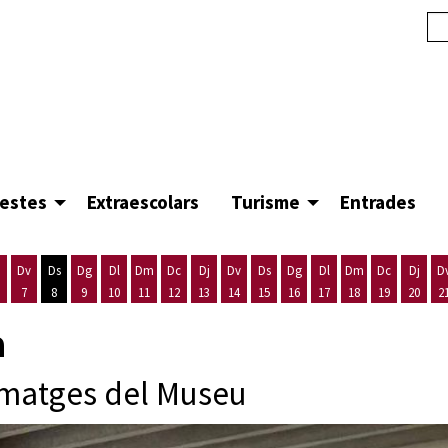
festes
Extraescolars
Turisme
Entrades
Dv
Ds
Dg
Dl
Dm
Dc
Dj
Dv
Ds
Dg
Dl
Dm
Dc
Dj
D
7
8
9
10
11
12
13
14
15
16
17
18
19
20
2
'agost
es 5 d'agost
ijous 6 d'agost
Divendres 7 d'agost
Dissabte 8 d'agost
Diumenge 9 d'agost
Dilluns 10 d'agost
Dimarts 11 d'agost
Dimecres 12 d'agost
Dijous 13 d'agost
Divendres 14 d'agost
Dissabte 15 d'agost
Diumenge 16 d'agost
Dilluns 17 d'agost
Dimarts 18 d'ago
Dimecres 19
Dijous
a
matges del Museu