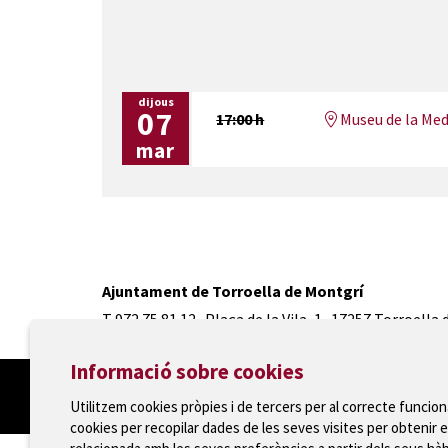
dijous
07
17:00 h
Museu de la Med
mar
Ajuntament de Torroella de Montgrí
T 972 75 81 12 · Plaça de la Vila, 1 · 17257 Torroella
Informació sobre cookies
Utilitzem cookies pròpies i de tercers per al correcte funcio
cookies per recopilar dades de les seves visites per obtenir e