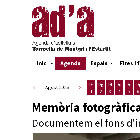
Inici
Agenda
Espais
Fires i 
Ds
Dg
Dl
Dm
Dc
Dj
Agost 2026
1
2
3
4
5
6
Dissabte 1 d'agost
Diumenge 2 d'agost
Dilluns 3 d'agost
Dimarts 4 d
Dimecr
D
Memòria fotogràfic
Documentem el fons d'i