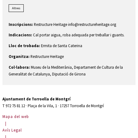
Altres
Inscripcions:
Restructure Heritage info@restructureheritage.org
Indicacions:
Cal portar aigua, roba adequada per treballar i guants.
Lloc de trobada:
Ermita de Santa Caterina
Organitza:
Restructure Heritage
Col·labora:
Museu de la Mediterrània, Departament de Cultura de la
Generalitat de Catalunya, Diputació de Girona
Ajuntament de Torroella de Montgrí
T 972 75 81 12 · Plaça de la Vila, 1 · 17257 Torroella de Montgrí
Mapa del web
|
Avís Legal
|