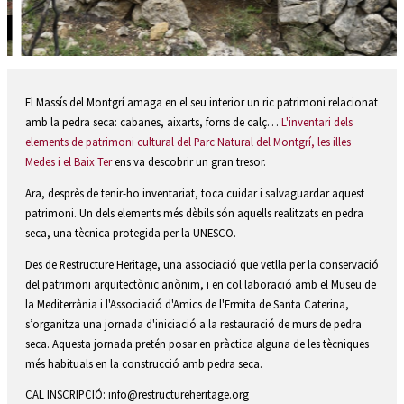
Diapositiva 2 de 2
El Massís del Montgrí amaga en el seu interior un ric patrimoni relacionat
amb la pedra seca: cabanes, aixarts, forns de calç…
L'inventari dels
elements de patrimoni cultural del Parc Natural del Montgrí, les illes
Medes i el Baix Ter
ens va descobrir un gran tresor.
Ara, desprès de tenir-ho inventariat, toca cuidar i salvaguardar aquest
patrimoni. Un dels elements més dèbils són aquells realitzats en pedra
seca, una tècnica protegida per la UNESCO.
Des de Restructure Heritage, una associació que vetlla per la conservació
del patrimoni arquitectònic anònim, i en col·laboració amb el Museu de
la Mediterrània i l'Associació d'Amics de l'Ermita de Santa Caterina,
s’organitza una jornada d'iniciació a la restauració de murs de pedra
seca. Aquesta jornada pretén posar en pràctica alguna de les tècniques
més habituals en la construcció amb pedra seca.
CAL INSCRIPCIÓ: info@restructureheritage.org