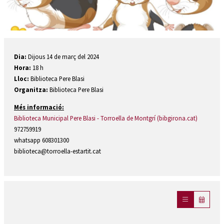
Diapositiva 1 de 1
Dia:
Dijous 14 de març del 2024
Hora:
18 h
Lloc:
Biblioteca Pere Blasi
Organitza:
Biblioteca Pere Blasi
Més informació:
Biblioteca Municipal Pere Blasi - Torroella de Montgrí (bibgirona.cat)
972759919
whatsapp 608301300
biblioteca@torroella-estartit.cat