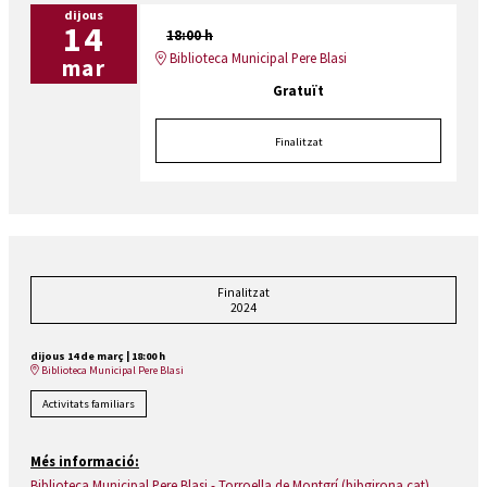
dijous
14
18:00 h
Biblioteca Municipal Pere Blasi
mar
Gratuït
Finalitzat
Finalitzat
2024
dijous 14 de març
|
18:00 h
Biblioteca Municipal Pere Blasi
Activitats familiars
Més informació:
Biblioteca Municipal Pere Blasi - Torroella de Montgrí (bibgirona.cat)