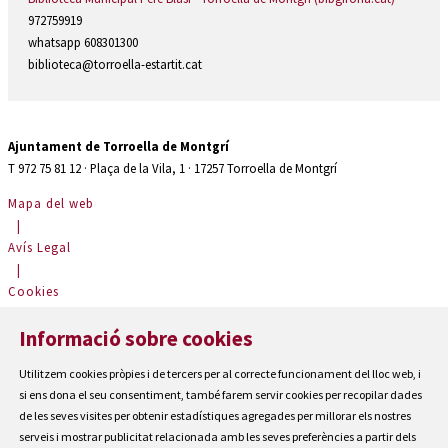
972759919
whatsapp 608301300
biblioteca@torroella-estartit.cat
Ajuntament de Torroella de Montgrí
T 972 75 81 12 · Plaça de la Vila, 1 · 17257 Torroella de Montgrí
Mapa del web
|
Avís Legal
|
Cookies
|
Informació sobre cookies
Contactar
|
Utilitzem cookies pròpies i de tercers per al correcte funcionament del lloc web, i
Accessibilitat
si ens dona el seu consentiment, també farem servir cookies per recopilar dades
de les seves visites per obtenir estadístiques agregades per millorar els nostres
serveis i mostrar publicitat relacionada amb les seves preferències a partir dels