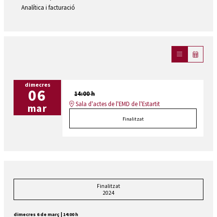
Analítica i facturació
dimecres
06
14:00 h
Sala d'actes de l'EMD de l'Estartit
mar
Finalitzat
Finalitzat
2024
dimecres 6 de març
|
14:00 h