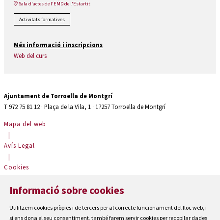
Sala d'actes de l'EMD de l'Estartit
Activitats formatives
Més informació i inscripcions
Web del curs
Ajuntament de Torroella de Montgrí
T 972 75 81 12 · Plaça de la Vila, 1 · 17257 Torroella de Montgrí
Mapa del web
|
Avís Legal
|
Cookies
|
Informació sobre cookies
Contactar
|
Utilitzem cookies pròpies i de tercers per al correcte funcionament del lloc web, i
Accessibilitat
si ens dona el seu consentiment, també farem servir cookies per recopilar dades